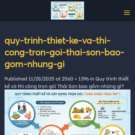
Skip
to
content
quy-trinh-thiet-ke-va-thi-
cong-tron-goi-thai-son-bao-
gom-nhung-gi
Published
11/28/2025
at
2560 × 1396
in
Quy trình thiết
kế và thi công trọn gói Thái Sơn bao gồm những gì?