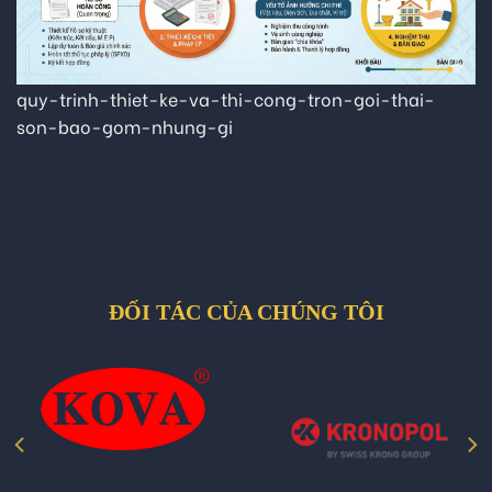
quy-trinh-thiet-ke-va-thi-cong-tron-goi-thai-
son-bao-gom-nhung-gi
ĐỐI TÁC CỦA CHÚNG TÔI