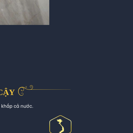
 CẬY
n khắp cả nước.