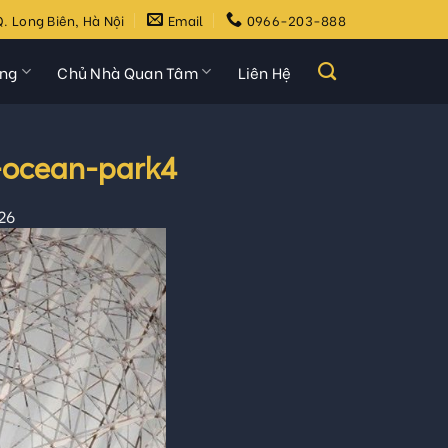
. Long Biên, Hà Nội
Email
0966-203-888
ựng
Chủ Nhà Quan Tâm
Liên Hệ
-ocean-park4
26