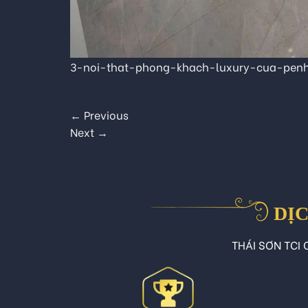
3-noi-that-phong-khach-luxury-cua-pen
←
Previous
Next
→
DỊC
THÁI SƠN TCI C