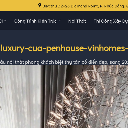
Biệt thự D2-26 Diamond Point, P. Phúc Đồng, Q
CI
Công Trình Kiến Trúc
Nội Thất
Thi Công Xây D
-luxury-cua-penhouse-vinhomes
ẫu nội thất phòng khách biệt thự tân cổ điển đẹp, sang 20