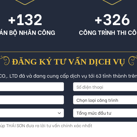
+132
+326
ÁN BỘ NHÂN CÔNG
CÔNG TRÌNH THI C
ĐĂNG KÝ TƯ VẤN DỊCH VỤ
CO,. LTD đã và đang cung cấp dịch vụ tới 63 tỉnh thành trê