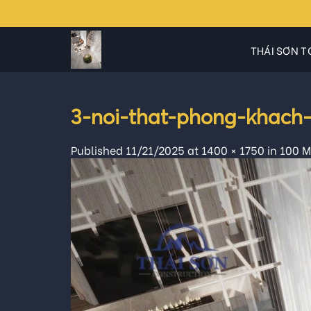
Skip
to
content
THÁI SƠN T
3-noi-that-phong-khach
Published
11/21/2025
at
1400 × 1750
in
100 M