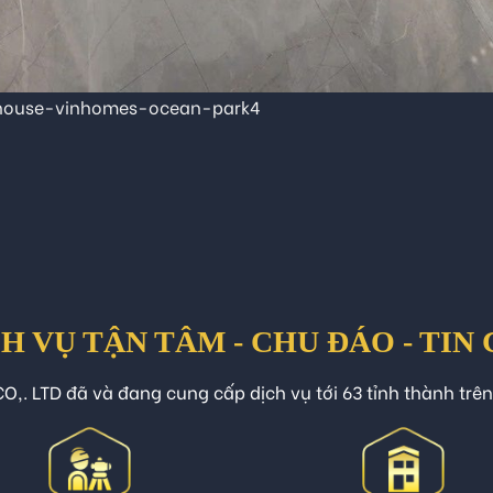
house-vinhomes-ocean-park4
H VỤ TẬN TÂM - CHU ĐÁO - TIN
O,. LTD đã và đang cung cấp dịch vụ tới 63 tỉnh thành trê