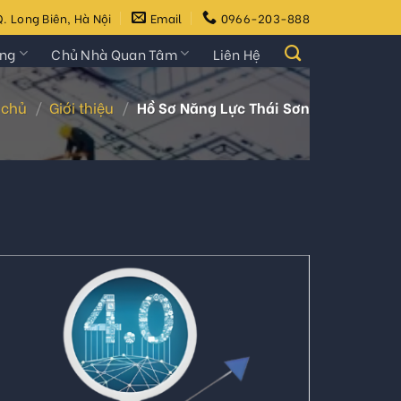
. Long Biên, Hà Nội
Email
0966-203-888
ựng
Chủ Nhà Quan Tâm
Liên Hệ
 chủ
/
Giới thiệu
/
Hồ Sơ Năng Lực Thái Sơn