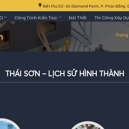
Biệt thự D2-26 Diamond Point, P. Phúc Đồng, Q
CI
Công Trình Kiến Trúc
Nội Thất
Thi Công Xây D
Trang
n
THÁI SƠN – LỊCH SỬ HÌNH THÀNH