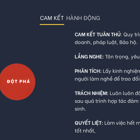
CAM KẾT
HÀNH ĐỘNG
CAM KẾT TUÂN THỦ
: Quy tr
doanh, pháp luật, Bảo hộ.
LẮNG NGHE:
Tôn trọng, yêu
PHÂN TÍCH:
Lấy kinh nghiệ
người làm nghề để trao đổi,
TRÁCH NHIỆM:
Luôn luôn đồ
sau quá trình hợp tác đảm 
sinh.
QUYẾT LIỆT:
Làm việc hết mì
tốt nhất,