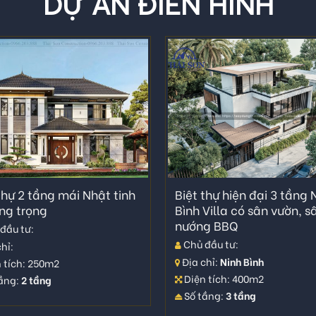
DỰ ÁN ĐIỂN HÌNH
thự 2 tầng mái Nhật tinh
Biệt thự hiện đại 3 tầng 
ng trọng
Bình Villa có sân vườn, s
nướng BBQ
đầu tư:
Chủ đầu tư:
hỉ:
Địa chỉ:
Ninh Bình
 tích: 250m2
Diện tích: 400m2
ầng:
2 tầng
Số tầng:
3 tầng