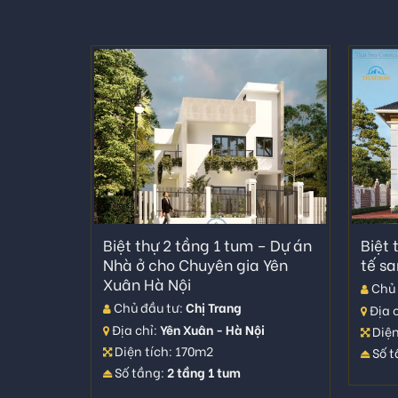
Biệt thự 2 tầng 1 tum – Dự án
Biệt 
Nhà ở cho Chuyên gia Yên
tế sa
Xuân Hà Nội
Chủ 
Chủ đầu tư:
Chị Trang
Địa c
Địa chỉ:
Yên Xuân - Hà Nội
Diện
Diện tích: 170m2
Số t
Số tầng:
2 tầng 1 tum