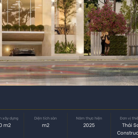
ch xây dựng
Diện tích sàn
Năm thực hiện
Đơn vị thi
0 m2
m2
2025
Thái S
Construc