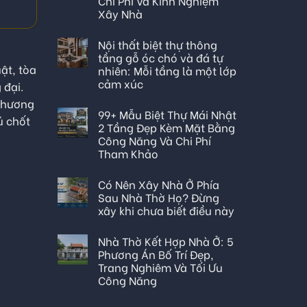
Chi Phí Và Kinh Nghiệm
Xây Nhà
Nội thất biệt thự thông
tầng gỗ óc chó và đá tự
ật, tòa
nhiên: Mỗi tầng là một lớp
cảm xúc
 đại.
 phương
99+ Mẫu Biệt Thự Mái Nhật
ú chốt
2 Tầng Đẹp Kèm Mặt Bằng
Công Năng Và Chi Phí
Tham Khảo
Có Nên Xây Nhà Ở Phía
Sau Nhà Thờ Họ? Đừng
xây khi chưa biết điều này
Nhà Thờ Kết Hợp Nhà Ở: 5
Phương Án Bố Trí Đẹp,
Trang Nghiêm Và Tối Ưu
Công Năng