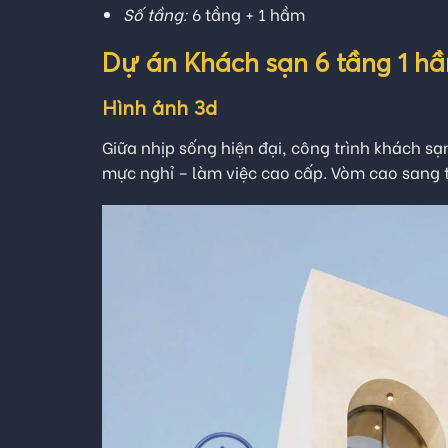
Số tầng:
6 tầng + 1 hầm
Dự án Khách sạn 6 tầng 1 h
Hình ảnh 3d
Giữa nhịp sống hiện đại, công trình khách sạ
mực nghỉ – làm việc cao cấp. Vòm cao sang 