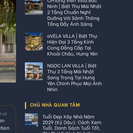
Ninh | Biệt Thự Mái Nhật
2 Tầng Chuẩn Nghỉ
Dưỡng Với Sảnh Thông
Tầng Đầy Ánh Sáng
aVELA VILLA | Biệt Thự
Hiện Đại 3 Tầng Kính
Cong Đẳng Cấp Tại
Khoái Châu, Hưng Yên
NGỌC LAN VILLA | Biệt
Thự 3 Tầng Mái Nhật
Sang Trọng Tại Hưng
Yên Chinh Phục Mọi Ánh
Nhìn
CHỦ NHÀ QUAN TÂM
ết kế
Tuổi Đẹp Xây Nhà Năm
ơn
2029 (Kỷ Dậu): Cách Xem
tion
Tuổi, Danh Sách Tuổi Tốt,