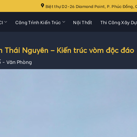
Biệt thự D2-26 Diamond Point, P. Phúc Đồng, Q
CI
Công Trình Kiến Trúc
Nội Thất
Thi Công Xây D
 Thái Nguyên – Kiến trúc vòm độc đáo
 - Văn Phòng