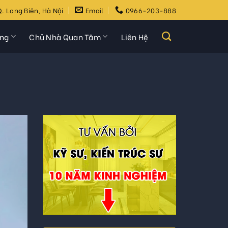
. Long Biên, Hà Nội
Email
0966-203-888
ựng
Chủ Nhà Quan Tâm
Liên Hệ