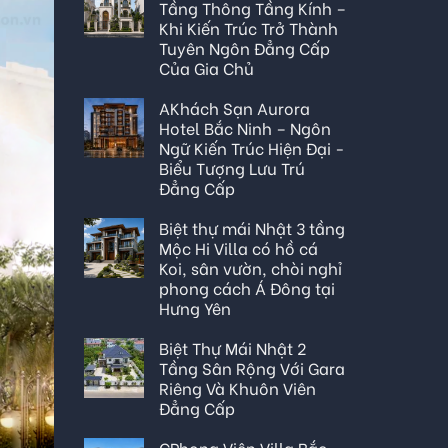
Tầng Thông Tầng Kính –
Khi Kiến Trúc Trở Thành
Tuyên Ngôn Đẳng Cấp
Của Gia Chủ
AKhách Sạn Aurora
Hotel Bắc Ninh – Ngôn
Ngữ Kiến Trúc Hiện Đại -
Biểu Tượng Lưu Trú
Đẳng Cấp
Biệt thự mái Nhật 3 tầng
Mộc Hi Villa có hồ cá
Koi, sân vườn, chòi nghỉ
phong cách Á Đông tại
Hưng Yên
Biệt Thự Mái Nhật 2
Tầng Sân Rộng Với Gara
Riêng Và Khuôn Viên
Đẳng Cấp
CPhong Viên Villa Bắc