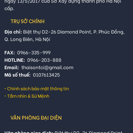
ngày 13/5/2017 của Sở Xây dựng thành phố Hà Nội
cấp.
TRỤ SỞ CHÍNH
Địa chỉ:
Biệt thự D2-26 Diamond Point, P. Phúc Đồng,
Q. Long Biên, Hà Nội
FAX:
0966-335-999
HOTLINE:
0966-203-888
Email:
thaisontci@gmail.com
Mã số thuế:
0107613425
•
Chính sách bảo mật thông tin
•
Tầm nhìn & Sứ Mệnh
VĂN PHÒNG ĐẠI DIỆN
Văn phòng giao dịch:
Biệt thự D2-26 Diamond Point,