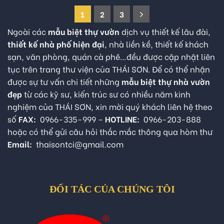
1
2
3
Ngoài các
mẫu biệt thự vườn
dịch vụ thiết kế lâu đài,
thiết kế nhà phố hiện đại
, nhà liền kề, thiết kế khách
sạn, văn phòng, quán cà phê…đều được cập nhật liên
tục trên trang thư viện của THÁI SƠN. Để có thể nhận
được sự tư vấn chi tiết những
mẫu biệt thự nhà vườn
đẹp
từ các kỹ sư, kiến trúc sư có nhiều năm kinh
nghiệm của THÁI SƠN, xin mời quý khách liên hệ theo
số
FAX:
0966-335-999 –
HOTLINE:
0966-203-888
hoặc có thể gửi câu hỏi thắc mắc thông qua hòm thư
Email:
thaisontci@gmail.com
ĐỐI TÁC CỦA CHÚNG TÔI