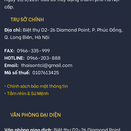
cấp.
TRỤ SỞ CHÍNH
Địa chỉ:
Biệt thự D2-26 Diamond Point, P. Phúc Đồng,
Q. Long Biên, Hà Nội
FAX:
0966-335-999
HOTLINE:
0966-203-888
Email:
thaisontci@gmail.com
Mã số thuế:
0107613425
•
Chính sách bảo mật thông tin
•
Tầm nhìn & Sứ Mệnh
VĂN PHÒNG ĐẠI DIỆN
Văn phòng giao dịch:
Biệt thự D2-26 Diamond Point,