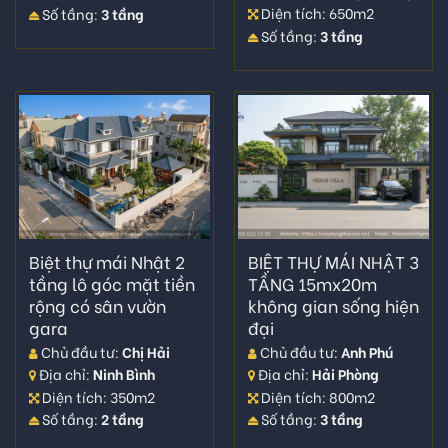
Diện tích: 650m2
Số tầng:
3 tầng
Số tầng:
3 tầng
Biệt thự mái Nhật 2
BIỆT THỰ MÁI NHẬT 3
tầng lô góc mặt tiền
TẦNG 15mx20m
rộng có sân vườn
không gian sống hiện
gara
đại
Chủ đầu tư:
Chị Hải
Chủ đầu tư:
Anh Phú
Địa chỉ:
Ninh Bình
Địa chỉ:
Hải Phòng
Diện tích: 350m2
Diện tích: 800m2
Số tầng:
2 tầng
Số tầng:
3 tầng