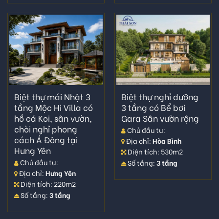
Biệt thự mái Nhật 3
Biệt thự nghỉ dưỡng
tầng Mộc Hi Villa có
3 tầng có Bể bơi
hồ cá Koi, sân vườn,
Gara Sân vườn rộng
chòi nghỉ phong
Chủ đầu tư:
cách Á Đông tại
Địa chỉ:
Hòa Bình
Hưng Yên
Diện tích: 530m2
Chủ đầu tư:
Số tầng:
3 tầng
Địa chỉ:
Hưng Yên
Diện tích: 220m2
Số tầng:
3 tầng