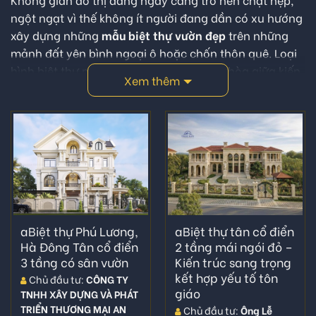
ngột ngạt vì thế không ít người đang dần có xu hướng
xây dựng những
mẫu biệt thự vườn đẹp
trên những
mảnh đất yên bình ngoại ô hoặc chốn thôn quê. Loại
hình biệt thự nhà vườn là sự kết hợp hài hòa giữa kiến
Xem thêm
trúc cổ điển hoặc hiện đại cùng cảnh quan xung
quanh như non bộ, tiểu cảnh, mang đến không gian
sống lý tưởng, thoải mái tiện nghi.
Biệt thự
được xây
dựng trên những khoảng đất rộng, tách biệt với các
khu dân cư đông người vì thế rất phù hợp với mục
đích nghỉ dưỡng. Với thâm niên nhiều năm kinh
nghiệm hoạt động trong ngành kiến trúc – thi công
xây dựng THÁI SƠN tự tin mang đến những giải pháp
phù hợp nhất cho từng khách hàng. Chúng tôi có khả
aBiệt thự Phú Lương,
aBiệt thự tân cổ điển
Hà Đông Tân cổ điển
2 tầng mái ngói đỏ –
năng đáp ứng được nhiều công trình, dự án lớn với lực
3 tầng có sân vườn
Kiến trúc sang trọng
lượng kiến trúc sư, kỹ thuật viên có chuyên môn
kết hợp yếu tố tôn
Chủ đầu tư:
CÔNG TY
chuyên biệt phù hợp riêng với từng loại phong cách
giáo
TNHH XÂY DỰNG VÀ PHÁT
kiến trúc khác nhau và những người kỹ sư, người thợ
TRIỂN THƯƠNG MẠI AN
Chủ đầu tư:
Ông Lễ