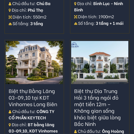
Chủ đầu tư:
Chú Ba
Địa chỉ:
Bình Lục - Ninh
thành công trình đúng tiến độ, thực thi theo các điều
Bình
Địa chỉ:
Phú Thọ
khoản hợp quy định trong hợp đồng, làm việc công
Diện tích: 1900m2
Diện tích: 550m2
khai minh bạch.
Số tầng:
3 tầng + 1 mái
Số tầng:
3 tầng
Nói đến THÁI SƠN nhiều khách hàng vấn luôn nghĩ
đến những mẫu nhà đẹp, biệt thự mái thái, kiến trúc
tân cổ điển. Tuy nhiên không dừng lại ở đó với kỳ vọng
tạo ra nhiều mẫu nhà hiện đại, sang trọng, những
biệt
thự vườn
đẹp trong năm 2023. Chúng tôi tiếp tục bổ
sung các dịch vụ thiết kế bao gồm:
Biệt thự vườn 4 tầng
Biệt thự Bằng Lăng
Biệt thự Địa Trung
Biệt thự nhà vườn 2 tầng
03-09,10 tại KĐT
Hải 3 tầng ngói đỏ
Vinhomes Long Biên
mặt tiền 12m –
Những mẫu biệt thự nhà vườn đẹp
Không gian sống
Chủ đầu tư:
CÔNG TY
Biệt thự nhà vườn cấp 4
khác biệt giữa lòng
CỔ PHẦN KEYTECH
Bắc Ninh
Địa chỉ:
BT bằng lăng
Biệt thự nhà vườn hiện đại
03-09,10, KĐT Vinhomes
Chủ đầu tư:
Ông Hoàng