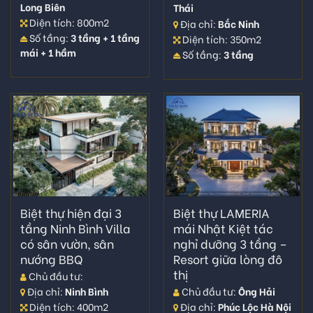
Nhà vườn 3 tầng
Long Biên
Thái
Diện tích: 800m2
Địa chỉ:
Bắc Ninh
Biệt thự vườn đẹp
Số tầng:
3 tầng + 1 tầng
Diện tích: 350m2
mái + 1 hầm
Biệt thự 3 tầng mái thái
Số tầng:
3 tầng
Biệt thự hiện đại 3
Biệt thự LAMERIA
tầng Ninh Bình Villa
mái Nhật Kiệt tác
có sân vườn, sân
nghỉ dưỡng 3 tầng –
nướng BBQ
Resort giữa lòng đô
thị
Chủ đầu tư:
Chủ đầu tư:
Ông Hải
Địa chỉ:
Ninh Bình
Địa chỉ:
Phúc Lộc Hà Nội
Diện tích: 400m2