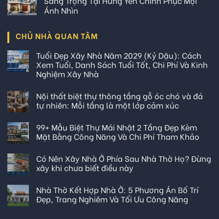
Sang Trọng Tại Hưng Yên Chinh Phục Mọi
Ánh Nhìn
CHỦ NHÀ QUAN TÂM
Tuổi Đẹp Xây Nhà Năm 2029 (Kỷ Dậu): Cách
Xem Tuổi, Danh Sách Tuổi Tốt, Chi Phí Và Kinh
Nghiệm Xây Nhà
Nội thất biệt thự thông tầng gỗ óc chó và đá
tự nhiên: Mỗi tầng là một lớp cảm xúc
99+ Mẫu Biệt Thự Mái Nhật 2 Tầng Đẹp Kèm
Mặt Bằng Công Năng Và Chi Phí Tham Khảo
Có Nên Xây Nhà Ở Phía Sau Nhà Thờ Họ? Đừng
xây khi chưa biết điều này
Nhà Thờ Kết Hợp Nhà Ở: 5 Phương Án Bố Trí
Đẹp, Trang Nghiêm Và Tối Ưu Công Năng