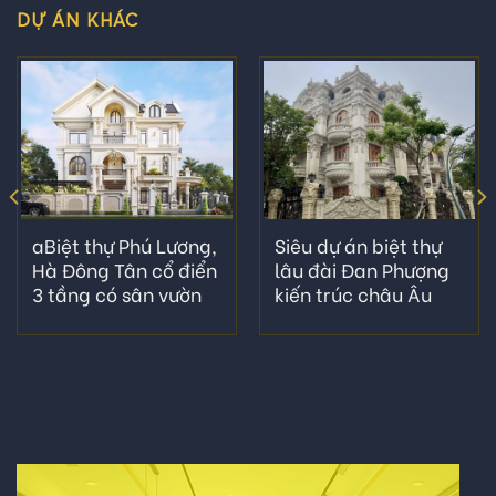
DỰ ÁN KHÁC
aBiệt thự Phú Lương,
Siêu dự án biệt thự
Hà Đông Tân cổ điển
lâu đài Đan Phượng
3 tầng có sân vườn
kiến trúc châu Âu