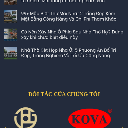
tự nhiên: Mỗi tầng là một lớp cảm xúc
99+ Mẫu Biệt Thự Mái Nhật 2 Tầng Đẹp Kèm
Mặt Bằng Công Năng Và Chi Phí Tham Khảo
Có Nên Xây Nhà Ở Phía Sau Nhà Thờ Họ? Đừng
xây khi chưa biết điều này
Nhà Thờ Kết Hợp Nhà Ở: 5 Phương Án Bố Trí
Đẹp, Trang Nghiêm Và Tối Ưu Công Năng
ĐỐI TÁC CỦA CHÚNG TÔI