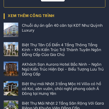
XEM THÊM CÔNG TRÌNH
Chuỗi dự án gần 40 căn tại KĐT Như Quỳnh
Luxury
Biệt Thự Tân Cổ Điển 4 Tầng Thông Tầng
Kính – Khi Kiến Trúc Trở Thành Tuyên Ngôn
Đẳng Cấp Của Gia Chủ
AKhách Sạn Aurora Hotel Bắc Ninh – Ngôn
Ngữ Kiến Trúc Hiện Đại - Biểu Tượng Lưu Trú
Đẳng Cấp
Biệt thự mái Nhật 3 tầng Mộc Hi Villa có hồ
cá Koi, sân vườn, chòi nghỉ phong cách Á
Đông tại Hưng Yên
Biệt Thự Mái Nhật 2 Tầng Sân Rộng Với Gara
Riêng Và Khuôn Viên Đẳng Cấp