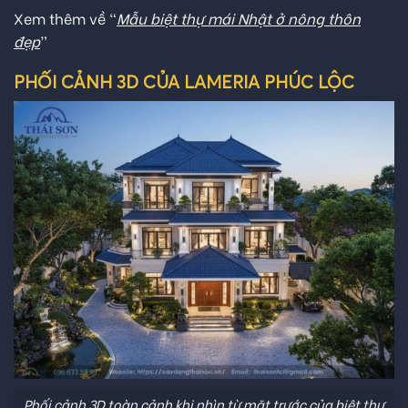
Xem thêm về “
Mẫu biệt thự mái Nhật ở nông thôn
đẹp
”
PHỐI CẢNH 3D CỦA LAMERIA PHÚC LỘC
Phối cảnh 3D toàn cảnh khi nhìn từ mặt trước của biệt thự