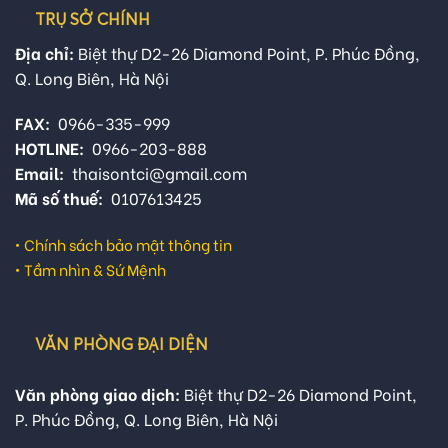
TRỤ SỞ CHÍNH
Địa chỉ:
Biệt thự D2-26 Diamond Point, P. Phúc Đồng,
Q. Long Biên, Hà Nội
FAX:
0966-335-999
HOTLINE:
0966-203-888
Email:
thaisontci@gmail.com
Mã số thuế:
0107613425
•
Chính sách bảo mật thông tin
•
Tầm nhìn & Sứ Mệnh
VĂN PHÒNG ĐẠI DIỆN
Văn phòng giao dịch:
Biệt thự D2-26 Diamond Point,
P. Phúc Đồng, Q. Long Biên, Hà Nội