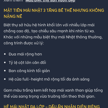
MẶT TIỀN MÁI NHẬT 3 TẦNG BỀ THẾ NHƯNG KHÔNG
NẶNG NỀ
Biệt thự sở hữu hệ hình khối lớn với nhiều lớp mái
chồng cao độ, tạo chiều sâu mạnh khi nhìn từ xa.
Khác với những mẫu biệt thự mái Nhật thông thường,
công trình được xử lý:
Đua mái rộng hơn
Tỷ lệ cột lớn cân đối
Ban công kính tối giản
Hệ cửa full-height mở rộng tối đa ánh sáng
Gam màu trắng kem kết hợp mái xanh than giúp tổng
thể vừa sang trọng vừa trường tồn theo thời gian.
HỆ MÁI NHẬT ĐA LỚP – DẤU ẤN NHẬN DIỆN RIÊNG