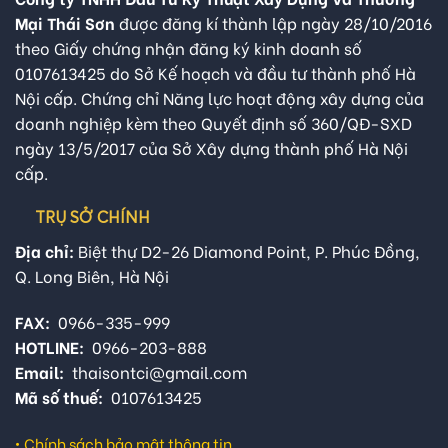
Mại Thái Sơn
được đăng kí thành lập ngày 28/10/2016
theo Giấy chứng nhận đăng ký kinh doanh số
0107613425 do Sở Kế hoạch và đầu tư thành phố Hà
Nội cấp. Chứng chỉ Năng lực hoạt động xây dựng của
doanh nghiệp kèm theo Quyết định số 360/QĐ-SXD
ngày 13/5/2017 của Sở Xây dựng thành phố Hà Nội
cấp.
TRỤ SỞ CHÍNH
Địa chỉ:
Biệt thự D2-26 Diamond Point, P. Phúc Đồng,
Q. Long Biên, Hà Nội
FAX:
0966-335-999
HOTLINE:
0966-203-888
Email:
thaisontci@gmail.com
Mã số thuế:
0107613425
•
Chính sách bảo mật thông tin