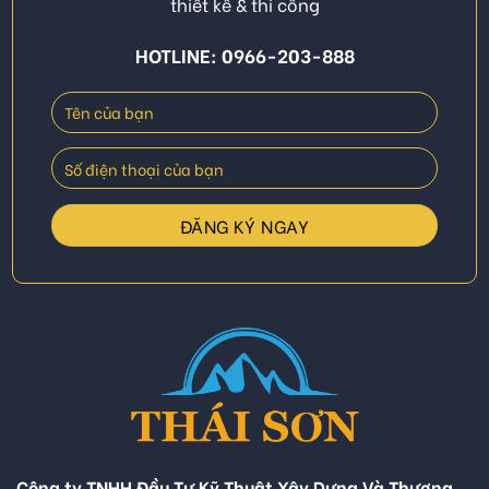
thiết kế & thi công
HOTLINE: 0966-203-888
Công ty TNHH Đầu Tư Kỹ Thuật Xây Dựng Và Thương