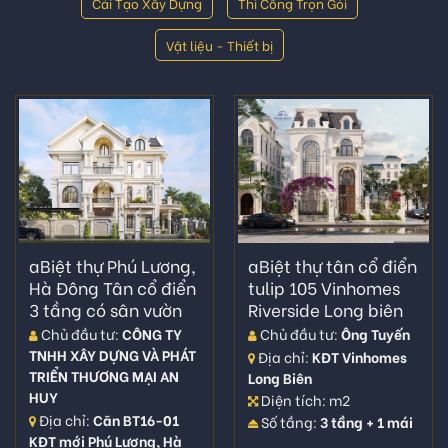
Cải Tạo Xây Dựng
Thi Công Trọn Gói
Vật liệu - Thiết bị
aBiệt thự Phú Lương,
aBiệt thự tân cổ điển
Hà Đông Tân cổ điển
tulip 105 Vinhomes
3 tầng có sân vườn
Riverside Long biên
Chủ đầu tư:
CÔNG TY
Chủ đầu tư:
Ông Tuyến
TNHH XÂY DỰNG VÀ PHÁT
Địa chỉ:
KĐT Vinhomes
TRIỂN THƯƠNG MẠI AN
Long Biên
HUY
Diện tích: m2
Địa chỉ:
Căn BT16-01
Số tầng:
3 tầng + 1 mái
KĐT mới Phú Lương, Hà