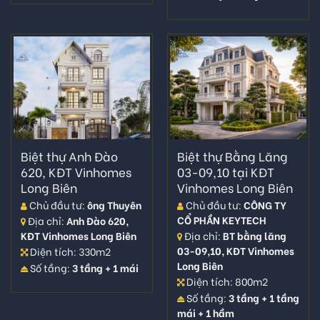
Biệt thự Anh Đào
Biệt thự Bằng Lăng
620, KĐT Vinhomes
03-09,10 tại KĐT
Long Biên
Vinhomes Long Biên
Chủ đầu tư:
ông Thuyên
Chủ đầu tư:
CÔNG TY
CỔ PHẦN KEYTECH
Địa chỉ:
Anh Đào 620,
KĐT Vinhomes Long Biên
Địa chỉ:
BT bằng lăng
03-09,10, KĐT Vinhomes
Diện tích: 330m2
Long Biên
Số tầng:
3 tầng + 1 mái
Diện tích: 800m2
Số tầng:
3 tầng + 1 tầng
mái + 1 hầm