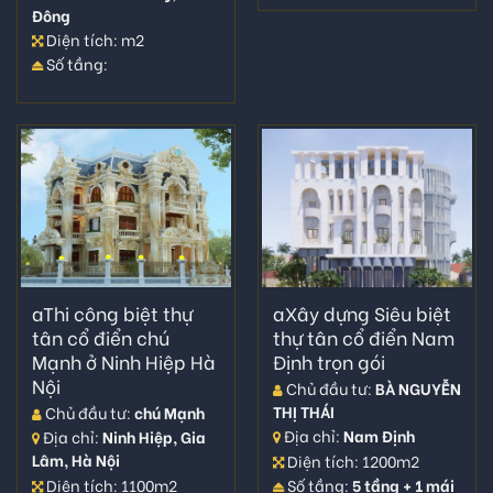
Đông
Diện tích: m2
Số tầng:
aThi công biệt thự
aXây dựng Siêu biệt
tân cổ điển chú
thự tân cổ điển Nam
Mạnh ở Ninh Hiệp Hà
Định trọn gói
Nội
Chủ đầu tư:
BÀ NGUYỄN
THỊ THÁI
Chủ đầu tư:
chú Mạnh
Địa chỉ:
Nam Định
Địa chỉ:
Ninh Hiệp, Gia
Lâm, Hà Nội
Diện tích: 1200m2
Diện tích: 1100m2
Số tầng:
5 tầng + 1 mái