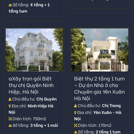
Số tầng:
4 tầng + 1
tầng tum
aXây trọn gói Biệt
Biệt thự 2 tầng 1 tum
thự chị Quyên Ninh
– Dự án Nhà ở cho
Hiệp, Hà Nội
Chuyên gia Yên Xuân
Hà Nội
Chủ đầu tư:
Chị Quyên
Chủ đầu tư:
Chị Trang
Địa chỉ:
Ninh Hiệp Hà
Nội
Địa chỉ:
Yên Xuân - Hà
Nội
Diện tích: 750m2
Diện tích: 170m2
Số tầng:
3 tầng + 1 mái
Số tầng:
2 tầng 1 tum