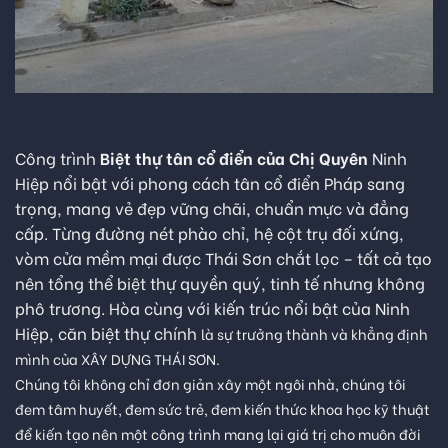
Công trình
Biệt thự tân cổ điển của Chị Quyên
Ninh
Hiệp nổi bật với phong cách tân cổ điển Pháp sang
trọng, mang vẻ đẹp vững chãi, chuẩn mực và đẳng
cấp. Từng đường nét phào chỉ, hệ cột trụ đối xứng,
vòm cửa mềm mại được Thái Sơn chắt lọc – tất cả tạo
nên tổng thể biệt thự quyền quý, tinh tế nhưng không
phô trương. Hòa cùng với kiến trúc nổi bật của Ninh
Hiệp, căn biệt thự chính
là sự trưởng thành và khẳng định
mình của XÂY DỰNG THÁI SƠN.
Chúng tôi không chỉ đơn giản xây một ngôi nhà, chúng tôi
đem tâm huyết, đem sức trẻ, đem kiến thức khoa học kỹ thuật
để kiến tạo nên một công trình mang lại giá trị cho muôn đời