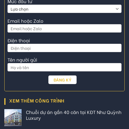
Mức đầu tư
Email hoặc Zalo
Điện thoại
Tên người gửi
XEM THÊM CÔNG TRÌNH
Chuỗi dự án gần 40 căn tại KĐT Như Quỳnh
Luxury