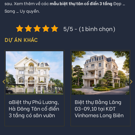
sau. Xem thêm về các
mẫu biệt thự tân cổ điển 3 tầng
Đẹp _
Sang _ Uy quyền.
5/5 - (1 bình chọn)
DỰ ÁN KHÁC
aBiệt thự Phú Lương,
Biệt thự Bằng Lăng
Hà Đông Tân cổ điển
03-09,10 tại KĐT
3 tầng có sân vườn
Vinhomes Long Biên