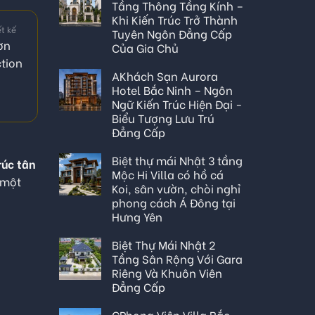
Tầng Thông Tầng Kính –
Khi Kiến Trúc Trở Thành
ết kế
Tuyên Ngôn Đẳng Cấp
ơn
Của Gia Chủ
tion
AKhách Sạn Aurora
Hotel Bắc Ninh – Ngôn
Ngữ Kiến Trúc Hiện Đại -
Biểu Tượng Lưu Trú
Đẳng Cấp
Biệt thự mái Nhật 3 tầng
rúc tân
Mộc Hi Villa có hồ cá
 một
Koi, sân vườn, chòi nghỉ
phong cách Á Đông tại
Hưng Yên
Biệt Thự Mái Nhật 2
Tầng Sân Rộng Với Gara
Riêng Và Khuôn Viên
Đẳng Cấp
CPhong Viên Villa Bắc