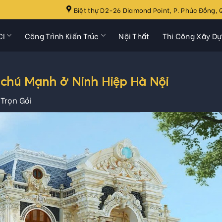
Biệt thự D2-26 Diamond Point, P. Phúc Đồng, Q
CI
Công Trình Kiến Trúc
Nội Thất
Thi Công Xây D
n chú Mạnh ở Ninh Hiệp Hà Nội
 Trọn Gói