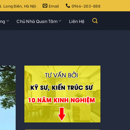
. Long Biên, Hà Nội
Email
0966-203-888
ựng
Chủ Nhà Quan Tâm
Liên Hệ