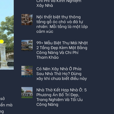
Chi Phí Và Kinh Nghiệm
Xây Nhà
Nội thất biệt thự thông
tầng gỗ óc chó và đá tự
nhiên: Mỗi tầng là một lớp
cảm xúc
99+ Mẫu Biệt Thự Mái Nhật
2 Tầng Đẹp Kèm Mặt Bằng
Công Năng Và Chi Phí
Tham Khảo
Có Nên Xây Nhà Ở Phía
Sau Nhà Thờ Họ? Đừng
xây khi chưa biết điều này
Nhà Thờ Kết Hợp Nhà Ở: 5
Phương Án Bố Trí Đẹp,
 sở
Trang Nghiêm Và Tối Ưu
Công Năng
iển mà
ng