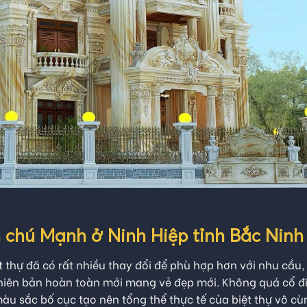
n chú Mạnh ở Ninh Hiệp tỉnh Bắc Ninh
t thự đã có rất nhiều thay đổi để phù hợp hơn với nhu cầu,
phiên bản hoàn toàn mới mang vẻ đẹp mới. Không quá cổ đ
màu sắc bố cục tạo nên tổng thể thực tế của biệt thự vô cù