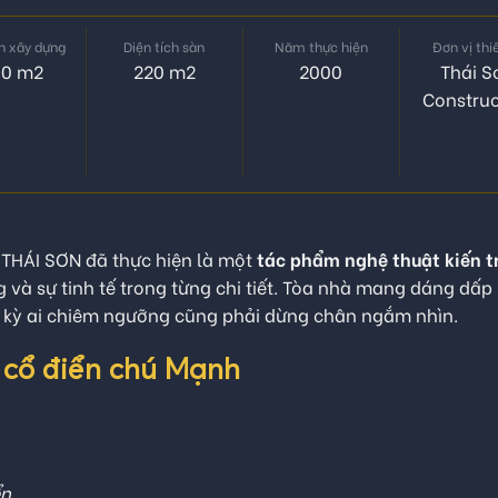
ch xây dựng
Diện tích sàn
Năm thực hiện
Đơn vị thi
00 m2
220 m2
2000
Thái S
Construc
 THÁI SƠN đã thực hiện là một
tác phẩm nghệ thuật kiến t
ng và sự tinh tế trong từng chi tiết. Tòa nhà mang dáng dấp
ất kỳ ai chiêm ngưỡng cũng phải dừng chân ngắm nhìn.
n cổ điển chú Mạnh
ển