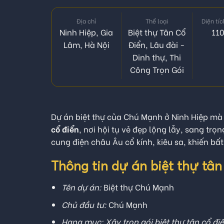
Địa chỉ
Thể loại
Diện tí
Ninh Hiệp, Gia
Biệt thự Tân Cổ
11
Lâm, Hà Nội
Điển
,
Lâu đài -
Dinh thự
,
Thi
Công Trọn Gói
Dự án biệt thự của Chú Mạnh ở Ninh Hiệp mà
cổ điển
, nơi hội tụ vẻ đẹp lộng lẫy, sang trọ
cung điện châu Âu cổ kính, kiêu sa, khiến b
Thông tin dự án biệt thự tâ
Tên dự án:
Biệt thự Chú Mạnh
Chủ đầu tư:
Chú Mạnh
Hạng mục:
Xây trọn gói biệt thự tân cổ đi