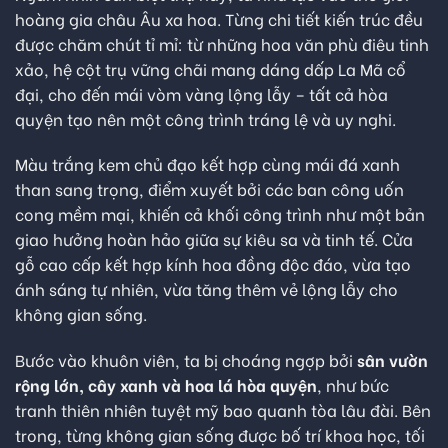
hoàng gia châu Âu xa hoa. Từng chi tiết kiến trúc đều
được chăm chút tỉ mỉ: từ những hoa văn phù điêu tinh
xảo, hệ cột trụ vững chãi mang dáng dấp La Mã cổ
đại, cho đến mái vòm vàng lộng lẫy – tất cả hòa
quyện tạo nên một công trình tráng lệ và uy nghi.
Màu trắng kem chủ đạo kết hợp cùng mái đá xanh
than sang trọng, điểm xuyết bởi các ban công uốn
cong mềm mại, khiến cả khối công trình như một bản
giao hưởng hoàn hảo giữa sự kiêu sa và tinh tế. Cửa
gỗ cao cấp kết hợp kính hoa đồng độc đáo, vừa tạo
ánh sáng tự nhiên, vừa tăng thêm vẻ lộng lẫy cho
không gian sống.
Bước vào khuôn viên, ta bị choáng ngợp bởi
sân vườn
rộng lớn, cây xanh và hoa lá hòa quyện
, như bức
tranh thiên nhiên tuyệt mỹ bao quanh tòa lâu đài. Bên
trong, từng không gian sống được bố trí khoa học, tối