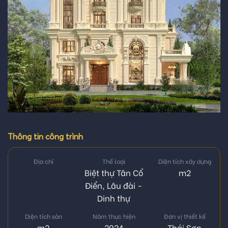
Thông tin công trình
Địa chỉ
Thể loại
Diện tích xây dựng
Biệt thự Tân Cổ
m2
Điển
,
Lâu đài -
Dinh thự
Diện tích sàn
Năm thực hiện
Đơn vị thiết kế
m2
2024
Thái Sơn