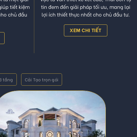
ội thất & thi
Với gần 10 năm kinh nghiệm trong lĩnh
 là một giải
vực tư vấn thiết kế kết cấu, Thái Sơn tự
iúp tiết kiệm
tin đem đến giải pháp tối ưu, mang lại
 cho chủ đầu
lợi ích thiết thực nhất cho chủ đầu tư.
XEM CHI TIẾT
 3 tầng
Cải Tạo trọn gói