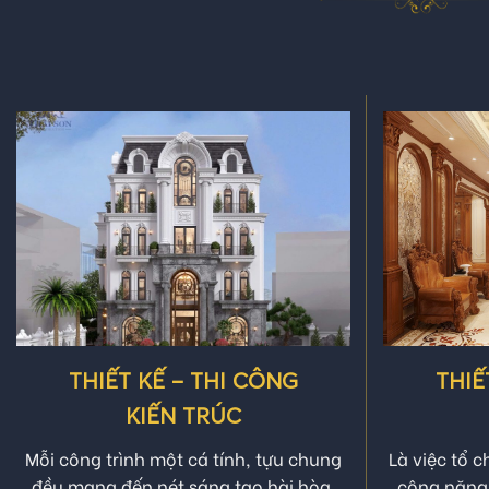
THIẾT KẾ – THI CÔNG
THIẾ
KIẾN TRÚC