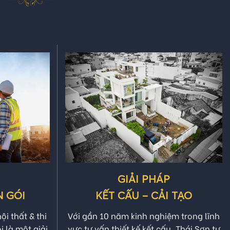
GIẢI PHÁP
 GÓI
KẾT CẤU – CẢI TẠO