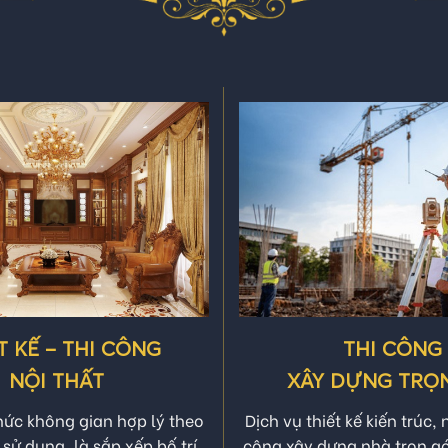
LĨNH VỰC HOẠT ĐỘNG
T KẾ – THI CÔNG
THI CÔNG
NỘI THẤT
XÂY DỰNG TRỌN