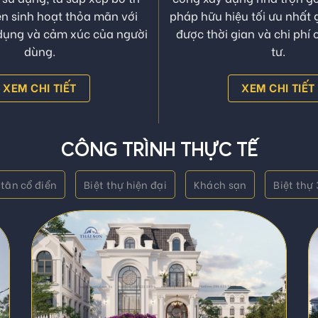
chức không gian hợp lý theo
Dịch vụ thiết kế kiến trúc, n
sử dụng, là sắp xếp bố trí
công xây dựng nhà trọn gói
n sinh hoạt thỏa mãn với
pháp hữu hiệu tối ưu nhất g
dụng và cảm xúc của người
được thời gian và chi phí
dùng.
tư.
XEM CHI TIẾT
XEM CHI TIẾT
CÔNG TRÌNH THỰC TẾ
 tân cổ điển
Biệt thự hiện đại
Khách sạn
Biệt thự