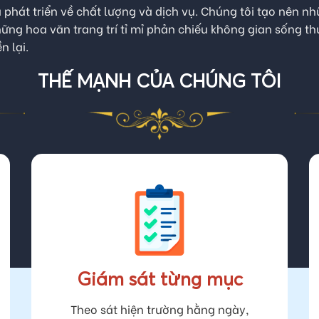
hái Sơn – Trao Niềm Tin – Nhận Nụ Cư
à phát triển về chất lượng và dịch vụ. Chúng tôi tạo nên
hững hoa văn trang trí tỉ mỉ phản chiếu không gian sống 
n lại.
THẾ MẠNH CỦA CHÚNG TÔI
Giám sát từng mục