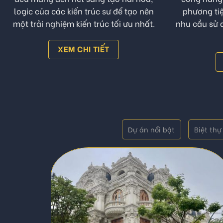
Mỗi công trình một cá tính, tựu chung
Là việc tổ 
đều mang đến nét sáng tạo hài hòa,
công năng 
logic của các kiến trúc sư để tạo nên
phương tiệ
một trải nghiệm kiến trúc tối ưu nhất.
nhu cầu sử 
XEM CHI TIẾT
Dự án nổi bật
Biệt thự