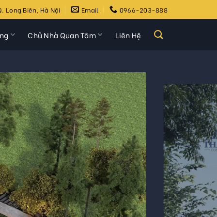
. Long Biên, Hà Nội
Email
0966-203-888
ựng
Chủ Nhà Quan Tâm
Liên Hệ