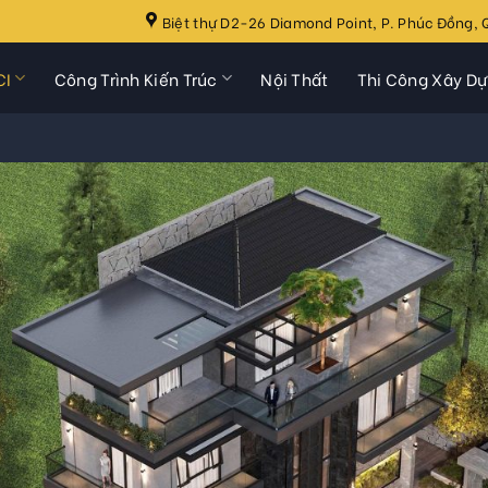
Biệt thự D2-26 Diamond Point, P. Phúc Đồng, Q
CI
Công Trình Kiến Trúc
Nội Thất
Thi Công Xây D