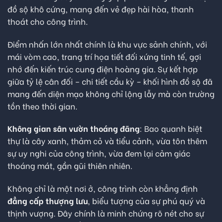
đồ sộ khô cứng, mang đến vẻ đẹp hài hòa, thanh
thoát cho công trình.
Điểm nhấn lớn nhất chính là khu vực sảnh chính, với
mái vòm cao, trang trí họa tiết đối xứng tinh tế, gợi
nhớ đến kiến trúc cung điện hoàng gia. Sự kết hợp
giữa tỷ lệ cân đối – chi tiết cầu kỳ – khối hình đồ sộ đã
mang đến diện mạo không chỉ lộng lẫy mà còn trường
tồn theo thời gian.
Không gian sân vườn thoáng đãng
: Bao quanh biệt
thự là cây xanh, thảm cỏ và tiểu cảnh, vừa tôn thêm
sự uy nghi của công trình, vừa đem lại cảm giác
thoáng mát, gần gũi thiên nhiên.
Không chỉ là một nơi ở, công trình còn khẳng định
đẳng cấp thượng lưu
, biểu tượng của sự phú quý và
thịnh vượng. Đây chính là minh chứng rõ nét cho sự