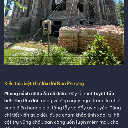
Kiến trúc biệt thự lâu đài Đan Phượng
Phong cách châu Âu cổ điển:
Đây là một
tuyệt tác
biệt thự lâu đài
mang vẻ đẹp nguy nga, tráng lệ như
cung điện hoàng gia, lộng lẫy và đầy uy quyền. Từng
chi tiết kiến trúc đều được chạm khắc tinh xảo, từ hệ
cột trụ vững chãi, ban công uốn lượn mềm mại, cho