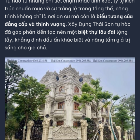
Tự hào từ những chi tiết chạm khắc tinh xảo, tỷ lệ kiến
trúc chuẩn mực và sự tráng lệ trong tổng thể, công
trình không chỉ là nơi an cư mà còn là
biểu tượng của
đẳng cấp và thịnh vượng
. Xây Dựng Thái Sơn tự hào
đã góp phần kiến tạo nên một
biệt thự lâu đài
lộng
lẫy, khẳng định dấu ấn khác biệt và nâng tầm giá trị
sống cho gia chủ.