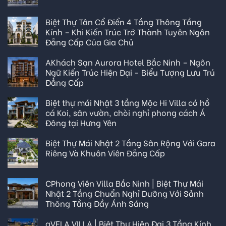
Biệt Thự Tân Cổ Điển 4 Tầng Thông Tầng
Kính – Khi Kiến Trúc Trở Thành Tuyên Ngôn
Đẳng Cấp Của Gia Chủ
AKhách Sạn Aurora Hotel Bắc Ninh – Ngôn
Ngữ Kiến Trúc Hiện Đại - Biểu Tượng Lưu Trú
Đẳng Cấp
Biệt thự mái Nhật 3 tầng Mộc Hi Villa có hồ
cá Koi, sân vườn, chòi nghỉ phong cách Á
Đông tại Hưng Yên
Biệt Thự Mái Nhật 2 Tầng Sân Rộng Với Gara
Riêng Và Khuôn Viên Đẳng Cấp
CPhong Viên Villa Bắc Ninh | Biệt Thự Mái
Nhật 2 Tầng Chuẩn Nghỉ Dưỡng Với Sảnh
Thông Tầng Đầy Ánh Sáng
aVELA VILLA | Biệt Thự Hiện Đại 3 Tầng Kính