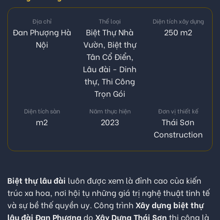
Địa chỉ
Thể loại
Diện tích xây dựng
Đan Phượng Hà
Biệt Thự Nhà
250 m2
Nội
Vườn
,
Biệt thự
Tân Cổ Điển
,
Lâu đài - Dinh
thự
,
Thi Công
Trọn Gói
Diện tích sàn
Năm thực hiện
Đơn vị thiết kế
m2
2023
Thái Sơn
Construction
Biệt thự lâu đài
luôn được xem là đỉnh cao của kiến
trúc xa hoa, nơi hội tụ những giá trị nghệ thuật tinh tế
và sự bề thế quyền uy. Công trình
Xây dựng biệt thự
lâu đài Đan Phượng
do
Xây Dựng Thái Sơn
thi công là