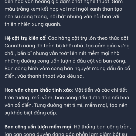
đến hoa văn hoàng gia đậm chất nghệ thuật. Gam
màu trắng kem kết hợp với mái ngói xanh than tạo
nên sự sang trọng, nổi bật nhưng vẫn hài hòa với
thiên nhiên xung quanh.
Hệ cột trụ kiên cố
: Các hàng cột trụ lớn theo thức cột
Corinth nâng đỡ toàn bộ khối nhà, tạo cảm giác vững
chãi, bền bỉ nhưng vẫn toát lên nét mềm mại nhờ
những đường cong uốn lượn ở đầu cột và ban công.
Ban công hình vòm cong bán nguyệt mang dấu ấn cổ
điển, vừa thanh thoát vừa kiêu sa.
Hoa văn chạm khắc tinh xảo
: Mặt tiền và các chi tiết
trên tường, mái vòm, ban công đều được đắp nổi hoa
văn cổ điển. Từng đường nét tỉ mỉ, mềm mại, tạo nên
sự khác biệt đẳng cấp.
Ban công uốn lượn mềm mại
: Hệ thống ban công tròn,
lan can cong duyên dáng góp phần làm giảm bớt sự