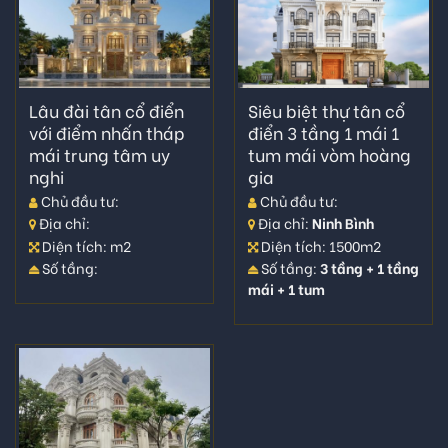
Mong muốn của khách hàng thiết tha có được công
trình để đời cho hậu thế
Chủ đầu tư sở hữu diện tích rộng cho không gian thiết
Lâu đài tân cổ điển
Siêu biệt thự tân cổ
kế đạt chuẩn
với điểm nhấn tháp
điển 3 tầng 1 mái 1
Kiến trúc sư thiết kế phải có kinh nghiệm để căn nhắc
mái trung tâm uy
tum mái vòm hoàng
đến nhiều yếu tố cho công trình
nghi
gia
Chủ đầu tư:
Chủ đầu tư:
Nên có sự đồng nhất trong suốt quá trình thiết kế thi
Địa chỉ:
Địa chỉ:
Ninh Bình
công
Diện tích: m2
Diện tích: 1500m2
Đội ngũ thi công phải là đội thợ giỏi giàu kinh nghiệm
Số tầng:
Số tầng:
3 tầng + 1 tầng
mái + 1 tum