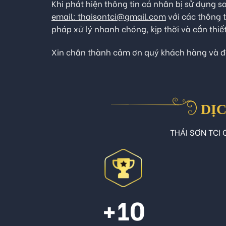
Khi phát hiện thông tin cá nhân bị sử dụng 
email: thaisontci@gmail.com
với các thông t
pháp xử lý nhanh chóng, kịp thời và cần thi
Xin chân thành cảm ơn quý khách hàng và đố
DỊC
THÁI SƠN TCI C
+10