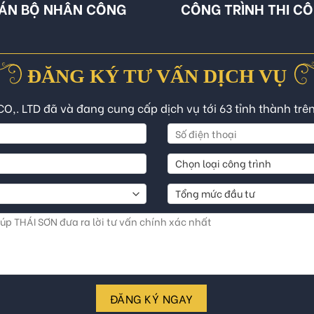
ÁN BỘ NHÂN CÔNG
CÔNG TRÌNH THI C
ĐĂNG KÝ TƯ VẤN DỊCH VỤ
CO,. LTD đã và đang cung cấp dịch vụ tới 63 tỉnh thành trê
ĐĂNG KÝ NGAY