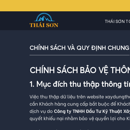
Skip
to
content
THÁI SƠN T
CHÍNH SÁCH VÀ QUY ĐỊNH CHUNG
CHÍNH SÁCH BẢO VỆ THÔ
1. Mục đích thu thập thông t
Việc thu thập dữ liệu trên website xaydungth
cần Khách hàng cung cấp bắt buộc để Khách
dịch vụ do
Công ty TNHH Đầu Tư Kỹ Thuật Xâ
quyết khiếu nại nhằm bảo vệ quyền lợi cho K