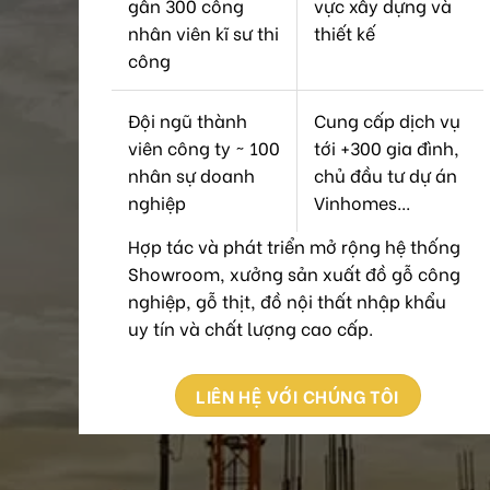
gần 300 công
vực xây dựng và
nhân viên kĩ sư thi
thiết kế
công
Đội ngũ thành
Cung cấp dịch vụ
viên công ty ~ 100
tới +300 gia đình,
nhân sự doanh
chủ đầu tư dự án
nghiệp
Vinhomes...
Hợp tác và phát triển mở rộng hệ thống
Showroom, xưởng sản xuất đồ gỗ công
nghiệp, gỗ thịt, đồ nội thất nhập khẩu
uy tín và chất lượng cao cấp.
LIÊN HỆ VỚI CHÚNG TÔI