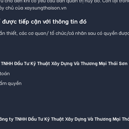
rữ cho đến khi có yêu cầu ban quản trị hủy bỏ. Còn lại tr
máy chủ của xaysungthaison.vn
 được tiếp cận với thông tin đó
n thiết, các cơ quan/ tổ chức/cá nhân sau có quyền được 
 TNHH Đầu Tư Kỹ Thuật Xây Dựng Và Thương Mại Thái Sơn
 toán
hẩm quyền
ông ty TNHH Đầu Tư Kỹ Thuật Xây Dựng Và Thương Mại Th