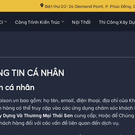
Biệt thự D2-26 Diamond Point, P. Phúc Đồng, Q
CI
Công Trình Kiến Trúc
Nội Thất
Thi Công Xây D
NG TIN CÁ NHÂN
in cá nhân
aison.vn bao gồm: họ tên, email, điện thoại, địa chỉ của K
 hàng có thể truy cập vào các ứng dụng chăm sóc khách h
y Dựng Và Thương Mại Thái Sơn
cung cấp; Hoặc để Chúng tô
hách hàng đối với các vấn đề liên quan đến dịch vụ.