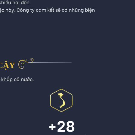
khiếu nại đến
iệc này. Công ty cam kết sẽ có những biện
 CẬY
n khắp cả nước.
+
28