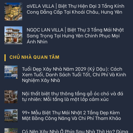
aVELA VILLA | Biệt Thự Hiện Đại 3 Tầng Kính
Cong Đẳng Cấp Tại Khoái Châu, Hưng Yên
NGỌC LAN VILLA | Biệt Thự 3 Tầng Mái Nhật
Sang Trọng Tại Hưng Yên Chinh Phục Mọi
Ánh Nhìn
CHỦ NHÀ QUAN TÂM
Tuổi Đẹp Xây Nhà Năm 2029 (Kỷ Dậu): Cách
Xem Tuổi, Danh Sách Tuổi Tốt, Chi Phí Và Kinh
Nghiệm Xây Nhà
Nội thất biệt thự thông tầng gỗ óc chó và đá
tự nhiên: Mỗi tầng là một lớp cảm xúc
99+ Mẫu Biệt Thự Mái Nhật 2 Tầng Đẹp Kèm
Mặt Bằng Công Năng Và Chi Phí Tham Khảo
Có Nên Xây Nhà Ở Phía Sau Nhà Thờ Họ? Đừng