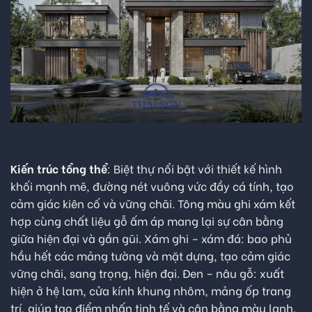
Kiến trúc tổng thể
: Biệt thự nổi bật với thiết kế hình
khối mạnh mẽ, đường nét vuông vức đầy cá tính, tạo
cảm giác kiên cố và vững chãi. Tông màu ghi xám kết
hợp cùng chất liệu gỗ ấm áp mang lại sự cân bằng
giữa hiện đại và gần gũi. Xám ghi – xám đá: bao phủ
hầu hết các mảng tường và mặt dựng, tạo cảm giác
vững chãi, sang trọng, hiện đại. Đen – nâu gỗ: xuất
hiện ở hệ lam, cửa kính khung nhôm, mảng ốp trang
trí, giúp tạo điểm nhấn tinh tế và cân bằng màu lạnh.