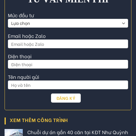
Mức đầu tư
Email hoặc Zalo
Điện thoại
Tên người gửi
XEM THÊM CÔNG TRÌNH
Chuỗi dự án gần 40 căn tại KĐT Như Quỳnh