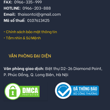
FAX:
0966-335-999
HOTLINE:
0966-203-888
Email:
thaisontci@gmail.com
Mã số thuế:
0107613425
•
Chính sách bảo mật thông tin
•
Tầm nhìn & Sứ Mệnh
VĂN PHÒNG ĐẠI DIỆN
Văn phòng giao dịch:
Biệt thự D2-26 Diamond Point,
P. Phúc Đồng, Q. Long Biên, Hà Nội