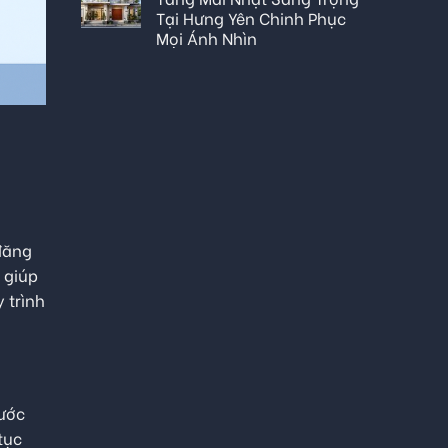
Tại Hưng Yên Chinh Phục
Mọi Ánh Nhìn
đăng
 giúp
y trình
ước
tục