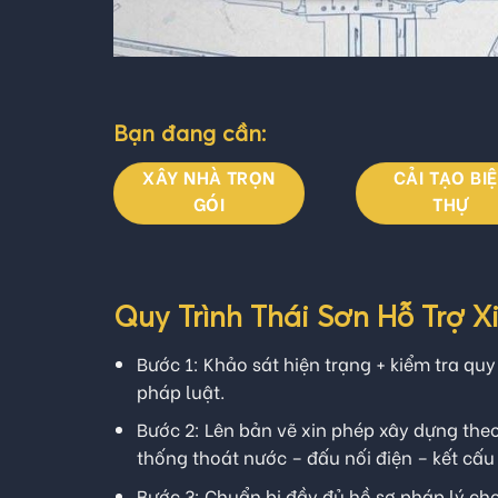
Bạn đang cần:
XÂY NHÀ TRỌN
CẢI TẠO BI
GÓI
THỰ
Quy Trình Thái Sơn Hỗ Trợ 
Bước 1: Khảo sát hiện trạng + kiểm tra q
pháp luật.
Bước 2: Lên bản vẽ xin phép xây dựng the
thống thoát nước – đấu nối điện – kết cấ
Bước 3: Chuẩn bị đầy đủ hồ sơ pháp lý ch