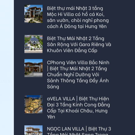
Biệt thự mái Nhật 3 tầng
Mộc Hi Villa có hồ cá Koi,
sân vườn, chòi nghỉ phong
cách Á Đông tại Hưng Yên
Biệt Thự Mái Nhật 2 Tầng
Sân Rộng Với Gara Riêng Và
Khuôn Viên Đẳng Cấp
CPhong Viên Villa Bắc Ninh
| Biệt Thự Mái Nhật 2 Tầng
Chuẩn Nghỉ Dưỡng Với
Sảnh Thông Tầng Đầy Ánh
Sáng
aVELA VILLA | Biệt Thự Hiện
Đại 3 Tầng Kính Cong Đẳng
Cấp Tại Khoái Châu, Hưng
Yên
NGỌC LAN VILLA | Biệt Thự 3
Tầng Mái Nhật Sang Trọng