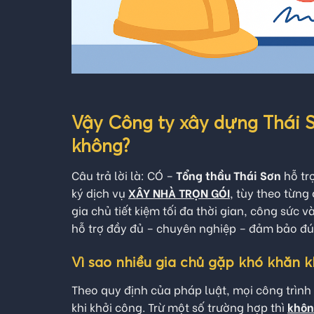
Vậy Công ty xây dựng Thái S
không?
Câu trả lời là: CÓ –
Tổng thầu Thái Sơn
hỗ tr
ký dịch vụ
XÂY NHÀ TRỌN GÓI
, tùy theo từng
gia chủ tiết kiệm tối đa thời gian, công sức v
hỗ trợ đầy đủ – chuyên nghiệp – đảm bảo đú
Vì sao nhiều gia chủ gặp khó khăn k
Theo quy định của pháp luật, mọi công trình n
khi khởi công. Trừ một số trường hợp thì
khôn