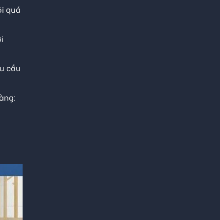
õi quá
i
êu cầu
hàng: