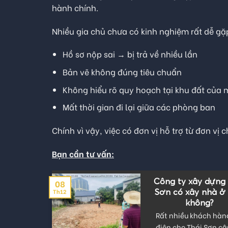
hành chính.
Nhiều gia chủ chưa có kinh nghiệm rất dễ gặp
Hồ sơ nộp sai → bị trả về nhiều lần
Bản vẽ không đúng tiêu chuẩn
Không hiểu rõ quy hoạch tại khu đất của 
Mất thời gian đi lại giữa các phòng ban
Chính vì vậy, việc có đơn vị hỗ trợ từ đơn vị
Bạn cần tư vấn:
kế và
CÔNG TY XÂY D
29
i Thái
UY TÍN TẠI HÀ N
Th10
hững
THÁI SƠN DẪN 
CHẤT LƯỢNG T
CÔNG BIỆT T
và thi