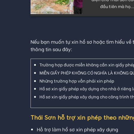
Xây một ngôi nhà k
 Tổng
chỉ là xây một công 
ái...
xây dựng. Đó là..
Nếu bạn muốn tự xin hồ sơ hoặc tìm hiểu về 
thông tin sau đây:
Trường hợp được miễn không cần xin giấy phé
MIỄN GIẤY PHÉP KHÔNG CÓ NGHĨA LÀ KHÔNG Q
Những trường hợp vẫn phải xin phép
Hồ sơ xin giấy phép xây dựng cho nhà ở riêng l
Hồ sơ xin giấy phép xây dựng cho công trình 
Thái Sơn hỗ trợ xin phép theo nhữn
Hỗ trợ làm hồ sơ xin phép xây dựng