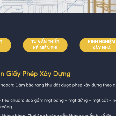
ỆT
TƯ VẤN THIẾT
KINH NGHIỆM
KẾ MIỄN PHÍ
XÂY NHÀ
Xin Giấy Phép Xây Dựng
uy hoạch: Đảm bảo rằng khu đất được phép xây dựng theo 
o tiêu chuẩn: Bao gồm mặt bằng – mặt đứng – mặt cắt – h
u móng.
o khách hàng: Thái Sơn hướng dẫn khách chuẩn bị sổ đỏ,