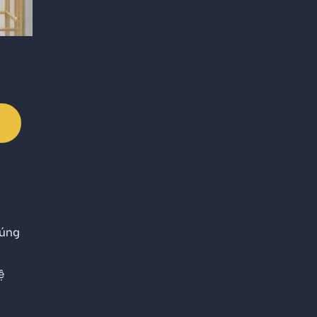
đúng
ệ