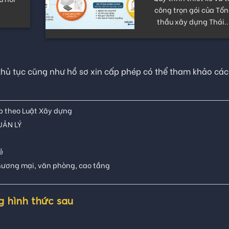
hông
công nhà thờ họ uy tín
trình
bảo chất...
.
thủ tục cũng như hồ sơ xin cấp phép có thể tham khảo các
p theo Luật Xây dựng
UẢN LÝ
ẻ
thương mại, văn phòng, cao tầng
g hình thức sau