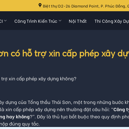
Biệt thự D2-26 Diamond Point, P. Phúc Đồng, Q
CI
Công Trình Kiến Trúc
Nội Thất
Thi Công Xây D
ơn có hỗ trợ xin cấp phép xây d
 trợ xin cấp phép xây dựng không?
xây dựng của Tổng thầu Thái Sơn, một trong những bước k
là xin cấp phép xây dựng nên thường đặt câu hỏi: “
Công t
ựng hay không
?”. Đây là thủ tục bắt buộc theo quy định ph
 nộp đúng quy tắc.