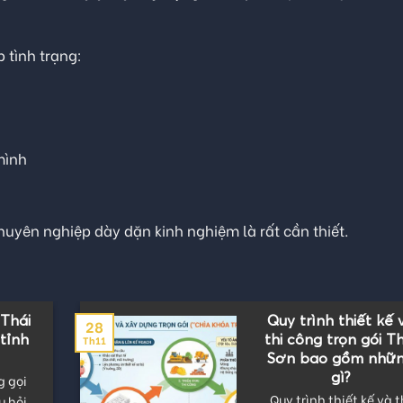
 tình trạng:
mình
 chuyên nghiệp dày dặn kinh nghiệm là rất cần thiết.
ỰNG
Thái Sơn | Đơn vị t
17
ỘI –
công nhà thờ họ – 
Th2
ĐẦU
từ đường uy tín nh
HI
Việt Nam
HỰ
Bạn đang tìm Đơn vị t