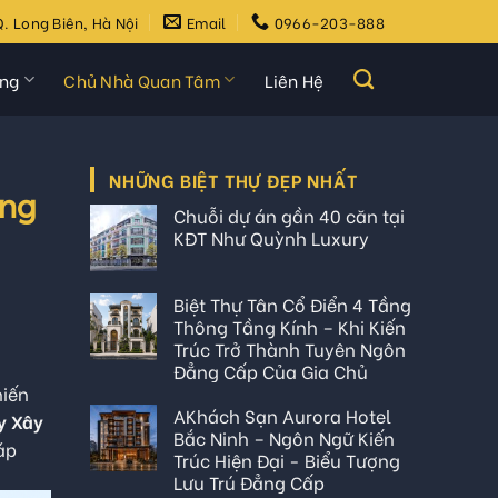
. Long Biên, Hà Nội
Email
0966-203-888
ựng
Chủ Nhà Quan Tâm
Liên Hệ
NHỮNG BIỆT THỰ ĐẸP NHẤT
ựng
Chuỗi dự án gần 40 căn tại
KĐT Như Quỳnh Luxury
Biệt Thự Tân Cổ Điển 4 Tầng
Thông Tầng Kính – Khi Kiến
Trúc Trở Thành Tuyên Ngôn
Đẳng Cấp Của Gia Chủ
hiến
AKhách Sạn Aurora Hotel
y Xây
Bắc Ninh – Ngôn Ngữ Kiến
áp
Trúc Hiện Đại - Biểu Tượng
Lưu Trú Đẳng Cấp