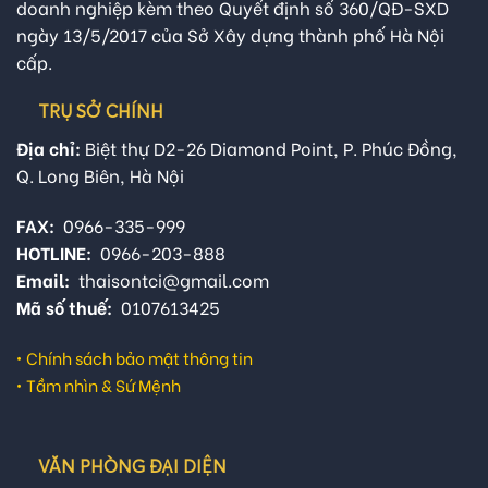
doanh nghiệp kèm theo Quyết định số 360/QĐ-SXD
ngày 13/5/2017 của Sở Xây dựng thành phố Hà Nội
cấp.
TRỤ SỞ CHÍNH
Địa chỉ:
Biệt thự D2-26 Diamond Point, P. Phúc Đồng,
Q. Long Biên, Hà Nội
FAX:
0966-335-999
HOTLINE:
0966-203-888
Email:
thaisontci@gmail.com
Mã số thuế:
0107613425
•
Chính sách bảo mật thông tin
•
Tầm nhìn & Sứ Mệnh
VĂN PHÒNG ĐẠI DIỆN