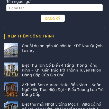
Tên người gửi
XEM THÊM CÔNG TRÌNH
Chuỗi dự án gần 40 căn tại KĐT Như Quỳnh
Luxury
Biệt Thự Tân Cổ Điển 4 Tầng Thông Tầng
Kính – Khi Kiến Trúc Trở Thành Tuyên Ngôn
Đẳng Cấp Của Gia Chủ
AKhách Sạn Aurora Hotel Bắc Ninh – Ngôn
Ngữ Kiến Trúc Hiện Đại - Biểu Tượng Lưu Trú
Đẳng Cấp
Biệt thự mái Nhật 3 tầng Mộc Hi Villa có hồ
cá Koi, sân vườn, chòi nghỉ phong cách Á