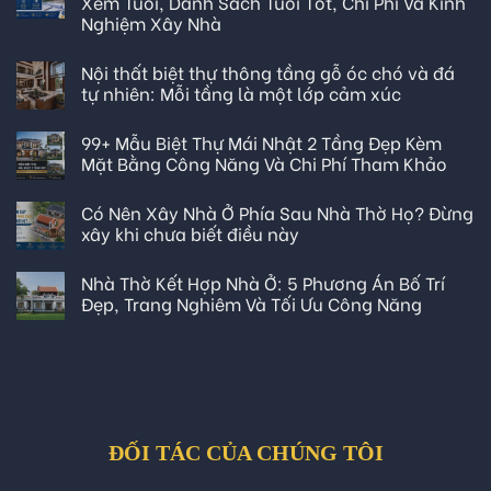
Xem Tuổi, Danh Sách Tuổi Tốt, Chi Phí Và Kinh
Nghiệm Xây Nhà
Nội thất biệt thự thông tầng gỗ óc chó và đá
tự nhiên: Mỗi tầng là một lớp cảm xúc
99+ Mẫu Biệt Thự Mái Nhật 2 Tầng Đẹp Kèm
Mặt Bằng Công Năng Và Chi Phí Tham Khảo
Có Nên Xây Nhà Ở Phía Sau Nhà Thờ Họ? Đừng
xây khi chưa biết điều này
Nhà Thờ Kết Hợp Nhà Ở: 5 Phương Án Bố Trí
Đẹp, Trang Nghiêm Và Tối Ưu Công Năng
ĐỐI TÁC CỦA CHÚNG TÔI