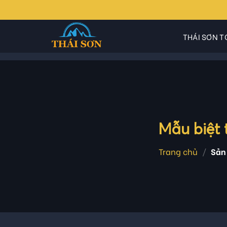
Skip
to
content
THÁI SƠN T
Mẫu biệt 
Trang chủ
/
Sản 