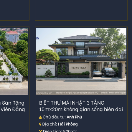
g Sân Rộng
BIỆT THỰ MÁI NHẬT 3 TẦNG
 Viên Đẳng
15mx20m không gian sống hiện đại
Chủ đầu tư:
Anh Phú
Địa chỉ:
Hải Phòng
Diện tích: 800m2