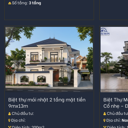
Số tầng:
3 tầng
Biệt thự mái nhật 2 tầng mặt tiền
Biệt Thự M
9mx13m
Cổ nhẹ – Đ
Chủ đầu tư:
Chủ đầu tư
Địa chỉ:
Địa chỉ:
Na
Diện tích: 200m2
Diện tích: