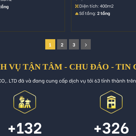
Diện tích: 400m2
 tầng
Số tầng:
2 tầng
1
2
3
H VỤ TẬN TÂM - CHU ĐÁO - TIN
O,. LTD đã và đang cung cấp dịch vụ tới 63 tỉnh thành trê
+132
+326