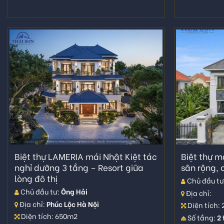
Biệt thự LAMERIA mái Nhật Kiệt tác
Biệt thự 
nghỉ dưỡng 3 tầng – Resort giữa
sân rộng, c
lòng đô thị
Chủ đầu tư
Chủ đầu tư:
Ông Hải
Địa chỉ:
Địa chỉ:
Phúc Lộc Hà Nội
Diện tích:
Diện tích: 650m2
Số tầng:
2