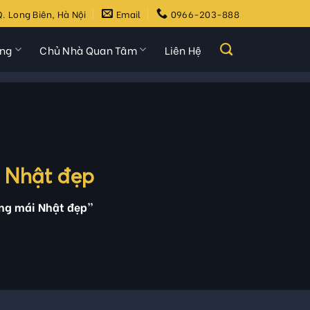
. Long Biên, Hà Nội
Email
0966-203-888
ựng
Chủ Nhà Quan Tâm
Liên Hệ
i Nhật đẹp
ầng mái Nhật đẹp”