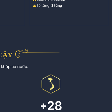
Số tầng:
3 tầng
 CẬY
n khắp cả nước.
+
28