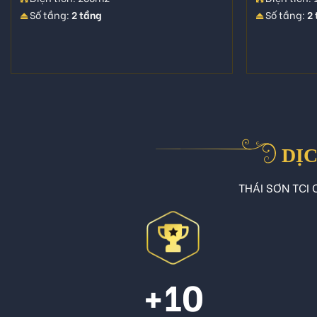
Số tầng:
2 tầng
Số tầng:
2
DỊC
THÁI SƠN TCI C
+10