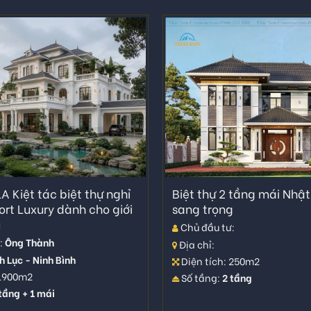
A Kiệt tác biệt thự nghỉ
Biệt thự 2 tầng mái Nhật 
rt Luxury dành cho giới
sang trọng
u
Chủ đầu tư:
:
Ông Thành
Địa chỉ:
h Lục - Ninh Bình
Diện tích: 250m2
 1900m2
Số tầng:
2 tầng
tầng + 1 mái