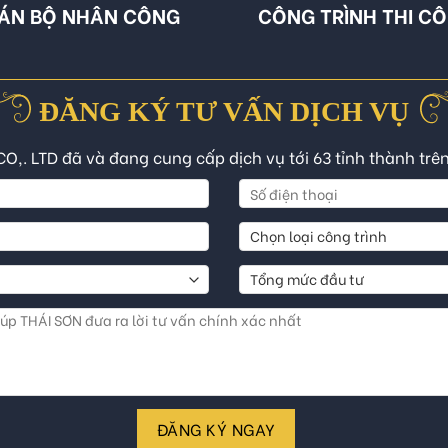
ÁN BỘ NHÂN CÔNG
CÔNG TRÌNH THI C
ĐĂNG KÝ TƯ VẤN DỊCH VỤ
CO,. LTD đã và đang cung cấp dịch vụ tới 63 tỉnh thành trê
ĐĂNG KÝ NGAY