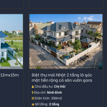
g 12mx15m
Biệt thự mái Nhật 2 tầng lô góc
mặt tiền rộng có sân vườn gara
Chủ đầu tư:
Chị Hải
Địa chỉ:
Ninh Bình
Diện tích: 350m2
Số tầng:
2 tầng