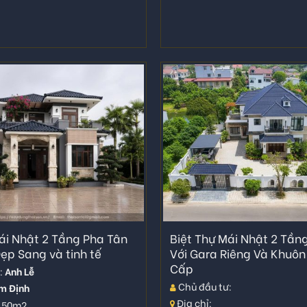
ái Nhật 2 Tầng Pha Tân
Biệt Thự Mái Nhật 2 Tần
ẹp Sang và tinh tế
Với Gara Riêng Và Khuôn
Cấp
:
Anh Lễ
Chủ đầu tư:
m Định
Địa chỉ:
 150m2