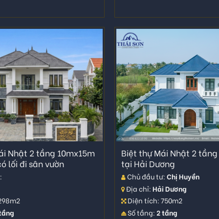
mái Nhật 2 tầng 10mx15m
Biệt thự Mái Nhật 2 tần
ó lối đi sân vườn
tại Hải Dương
:
Chủ đầu tư:
Chị Huyền
Địa chỉ:
Hải Dương
 298m2
Diện tích: 750m2
 tầng
Số tầng:
2 tầng