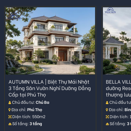
AUTUMN VILLA | Biệt Thự Mái Nhật
BELLA VILL
3 Tầng Sân Vườn Nghỉ Dưỡng Đẳng
dưỡng Reso
Cấp tại Phú Thọ
thượng lư
Chủ đầu tư:
Chú Ba
Chủ đầu tư
Địa chỉ:
Phú Thọ
Địa chỉ:
Bìn
Diện tích: 550m2
Diện tích:
Số tầng:
3 tầng
Số tầng:
3 