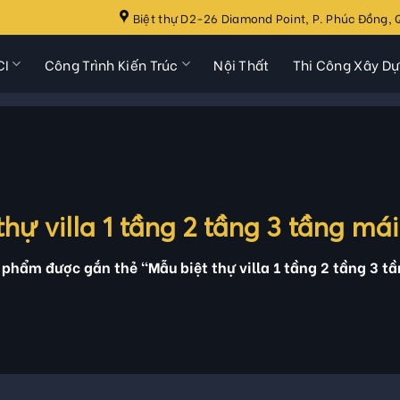
Biệt thự D2-26 Diamond Point, P. Phúc Đồng, Q
CI
Công Trình Kiến Trúc
Nội Thất
Thi Công Xây D
thự villa 1 tầng 2 tầng 3 tầng má
phẩm được gắn thẻ “Mẫu biệt thự villa 1 tầng 2 tầng 3 t