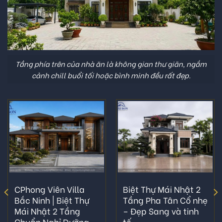
Tầng phía trên của nhà ăn là không gian thư giãn, ngắm
cảnh chill buổi tối hoặc bình minh đều rất đẹp.
CPhong Viên Villa
Biệt Thự Mái Nhật 2
Bắc Ninh | Biệt Thự
Tầng Pha Tân Cổ nhẹ
Mái Nhật 2 Tầng
– Đẹp Sang và tinh
Chuẩn Nghỉ Dưỡng
tế