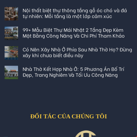
Nội thất biệt thự thông tầng gỗ óc chó và đá
tự nhiên: Mỗi tầng là một lớp cảm xúc
99+ Mẫu Biệt Thự Mái Nhật 2 Tầng Đẹp Kèm
Mặt Bằng Công Năng Và Chi Phí Tham Khảo
Có Nên Xây Nhà Ở Phía Sau Nhà Thờ Họ? Đừng
xây khi chưa biết điều này
Nhà Thờ Kết Hợp Nhà Ở: 5 Phương Án Bố Trí
Đẹp, Trang Nghiêm Và Tối Ưu Công Năng
ĐỐI TÁC CỦA CHÚNG TÔI