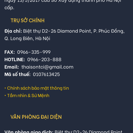
cấp.
TRỤ SỞ CHÍNH
Địa chỉ:
Biệt thự D2-26 Diamond Point, P. Phúc Đồng,
Q. Long Biên, Hà Nội
FAX:
0966-335-999
HOTLINE:
0966-203-888
Email:
thaisontci@gmail.com
Mã số thuế:
0107613425
•
Chính sách bảo mật thông tin
•
Tầm nhìn & Sứ Mệnh
VĂN PHÒNG ĐẠI DIỆN
Văn phòng giao dịch:
Biệt thự D2-26 Diamond Point,