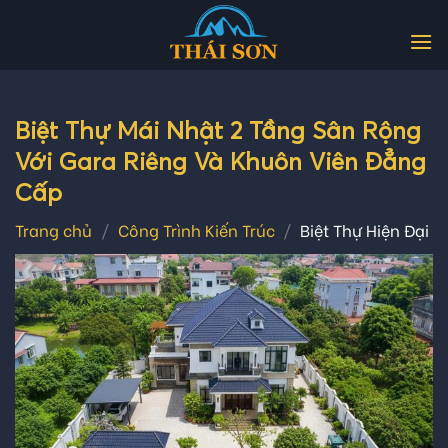
Skip
to
content
Biệt Thự Mái Nhật 2 Tầng Sân Rộng
Với Gara Riêng Và Khuôn Viên Đẳng
Cấp
Trang chủ
/
Công Trình Kiến Trúc
/
Biệt Thự Hiện Đại