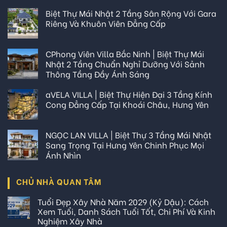
Biệt Thự Mái Nhật 2 Tầng Sân Rộng Với Gara
Riêng Và Khuôn Viên Đẳng Cấp
CPhong Viên Villa Bắc Ninh | Biệt Thự Mái
Nhật 2 Tầng Chuẩn Nghỉ Dưỡng Với Sảnh
Thông Tầng Đầy Ánh Sáng
aVELA VILLA | Biệt Thự Hiện Đại 3 Tầng Kính
Cong Đẳng Cấp Tại Khoái Châu, Hưng Yên
NGỌC LAN VILLA | Biệt Thự 3 Tầng Mái Nhật
Sang Trọng Tại Hưng Yên Chinh Phục Mọi
Ánh Nhìn
CHỦ NHÀ QUAN TÂM
Tuổi Đẹp Xây Nhà Năm 2029 (Kỷ Dậu): Cách
Xem Tuổi, Danh Sách Tuổi Tốt, Chi Phí Và Kinh
Nghiệm Xây Nhà