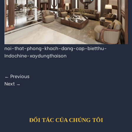
noi-that-phong-khach-dang-cap-bietthu-
Indochine-xaydungthaison
←
Previous
Next
→
ĐỐI TÁC CỦA CHÚNG TÔI