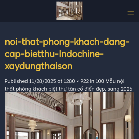
Skip
to
content
noi-that-phong-khach-dang-
cap-bietthu-Indochine-
xaydungthaison
Published
11/28/2025
at
1280 × 922
in
100 Mẫu nội
thất phòng khách biệt thự tân cổ điển đẹp, sang 2026