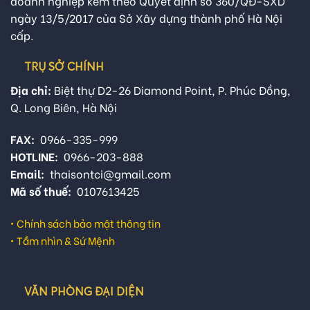
doanh nghiệp kèm theo Quyết định số 360/QĐ-SXD
ngày 13/5/2017 của Sở Xây dựng thành phố Hà Nội
cấp.
TRỤ SỞ CHÍNH
Địa chỉ:
Biệt thự D2-26 Diamond Point, P. Phúc Đồng,
Q. Long Biên, Hà Nội
FAX:
0966-335-999
HOTLINE:
0966-203-888
Email:
thaisontci@gmail.com
Mã số thuế:
0107613425
•
Chính sách bảo mật thông tin
•
Tầm nhìn & Sứ Mệnh
VĂN PHÒNG ĐẠI DIỆN