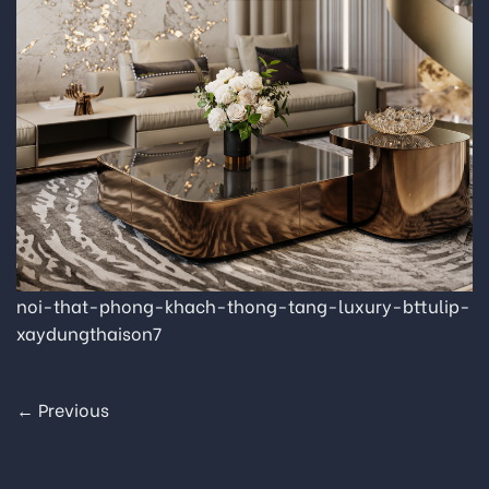
noi-that-phong-khach-thong-tang-luxury-bttulip-
xaydungthaison7
←
Previous