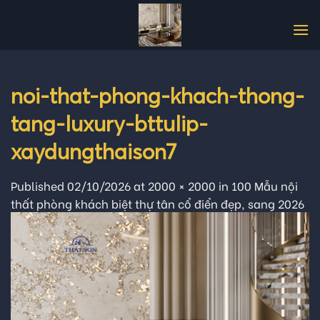
Skip
to
content
noi-that-phong-khach-thong-
tang-luxury-bttulip-
xaydungthaison7
Published
02/10/2026
at
2000 × 2000
in
100 Mẫu nội
thất phòng khách biệt thự tân cổ điển đẹp, sang 2026