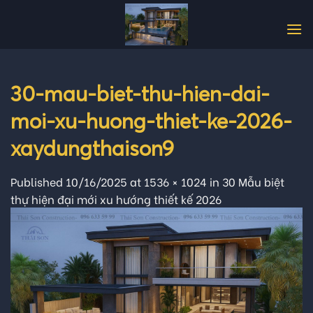
Skip
to
content
30-mau-biet-thu-hien-dai-
moi-xu-huong-thiet-ke-2026-
xaydungthaison9
Published
10/16/2025
at
1536 × 1024
in
30 Mẫu biệt
thự hiện đại mới xu hướng thiết kế 2026