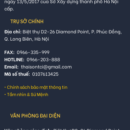
ngày 13/5/2017 của Sở Xây dựng thành phố Hà Nội
cấp.
TRỤ SỞ CHÍNH
Địa chỉ:
Biệt thự D2-26 Diamond Point, P. Phúc Đồng,
Q. Long Biên, Hà Nội
FAX:
0966-335-999
HOTLINE:
0966-203-888
Email:
thaisontci@gmail.com
Mã số thuế:
0107613425
•
Chính sách bảo mật thông tin
•
Tầm nhìn & Sứ Mệnh
VĂN PHÒNG ĐẠI DIỆN