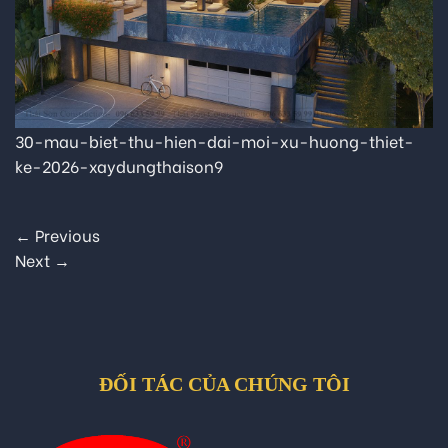
30-mau-biet-thu-hien-dai-moi-xu-huong-thiet-
ke-2026-xaydungthaison9
←
Previous
Next
→
ĐỐI TÁC CỦA CHÚNG TÔI