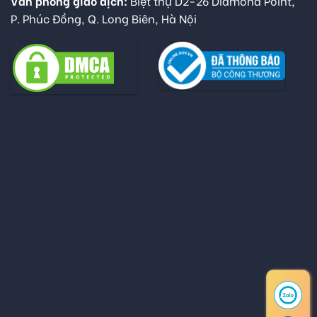
Văn phòng giao dịch:
Biệt thự D2-26 Diamond Point,
P. Phúc Đồng, Q. Long Biên, Hà Nội