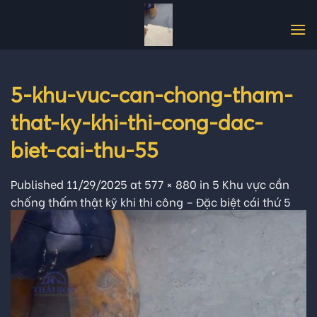
Skip
to
content
5-khu-vuc-can-chong-tham-
that-ky-khi-thi-cong-dac-
biet-cai-thu-55
Published
11/29/2025
at
577 × 880
in
5 Khu vực cần
chống thấm thật kỹ khi thi công – Đặc biệt cái thứ 5