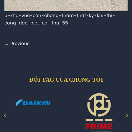
5-khu-vuc-can-chong-tham-that-ky-khi-thi-
cong-dac-biet-cai-thu-55
←
Previous
ĐỐI TÁC CỦA CHÚNG TÔI