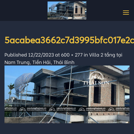
Skip
to
content
5acabea3662c7d3995bfc017e2c
Published
12/22/2023
at
600 × 277
in
Villa 2 tầng tại
Nam Trung, Tiền Hải, Thái Bình