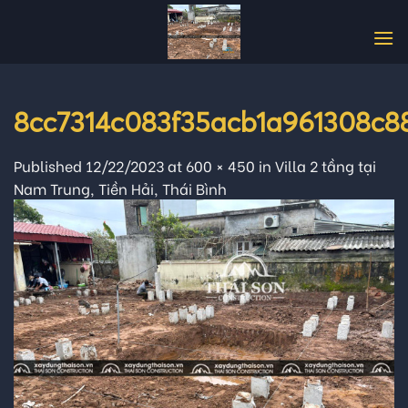
Skip
to
content
8cc7314c083f35acb1a961308c8
Published
12/22/2023
at
600 × 450
in
Villa 2 tầng tại
Nam Trung, Tiền Hải, Thái Bình