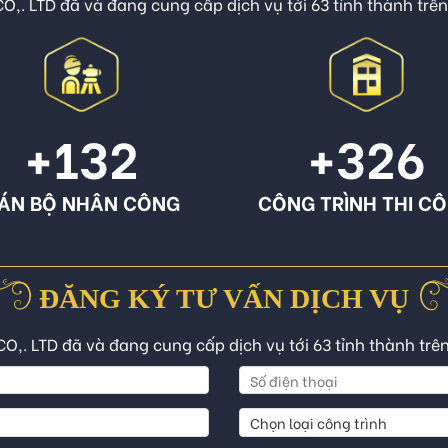
O,. LTD đã và đang cung cấp dịch vụ tới 63 tỉnh thành trê
+132
+326
ÁN BỘ NHÂN CÔNG
CÔNG TRÌNH THI C
ĐĂNG KÝ TƯ VẤN DỊCH VỤ
CO,. LTD đã và đang cung cấp dịch vụ tới 63 tỉnh thành trê