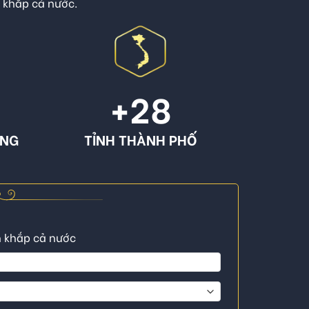
n khắp cả nước.
+
28
ÔNG
TỈNH THÀNH PHỐ
n khắp cả nước