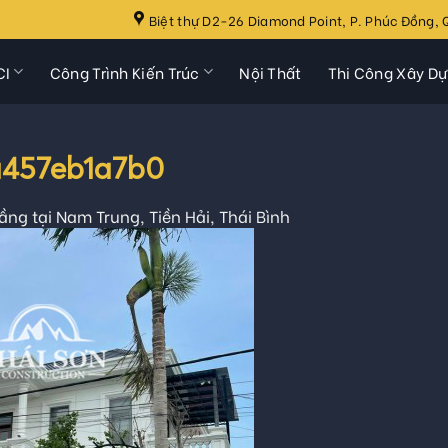
Biệt thự D2-26 Diamond Point, P. Phúc Đồng, Q
CI
Công Trình Kiến Trúc
Nội Thất
Thi Công Xây D
a457eb1a7b0
 tầng tại Nam Trung, Tiền Hải, Thái Bình