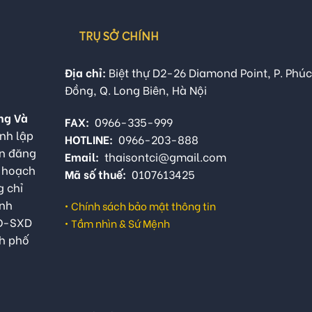
TRỤ SỞ CHÍNH
Địa chỉ:
Biệt thự D2-26 Diamond Point, P. Phúc
Đồng, Q. Long Biên, Hà Nội
ng Và
FAX:
0966-335-999
nh lập
HOTLINE:
0966-203-888
ận đăng
Email:
thaisontci@gmail.com
ế hoạch
Mã số thuế:
0107613425
g chỉ
anh
•
Chính sách bảo mật thông tin
QĐ-SXD
•
Tầm nhìn & Sứ Mệnh
h phố