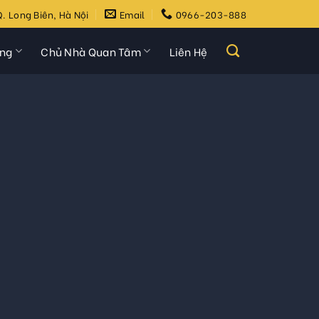
. Long Biên, Hà Nội
Email
0966-203-888
ựng
Chủ Nhà Quan Tâm
Liên Hệ