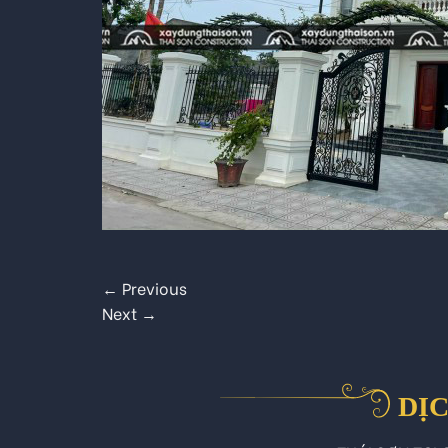
←
Previous
Next
→
DỊC