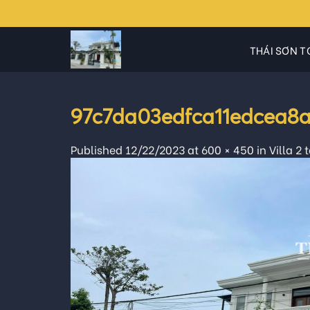
Skip
to
content
THÁI SƠN T
97c7da03edfca11edcea8
Published
12/22/2023
at
600 × 450
in
Villa 2