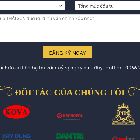
ĐĂNG KÝ NGAY
i Sơn sẽ liên hệ lại với quý vị ngay sau đây. Hotline: 0966
ĐỐI TÁC CỦA CHÚNG TÔI