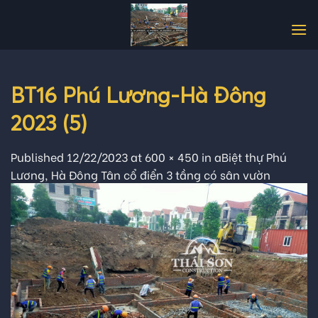
Skip
to
content
BT16 Phú Lương-Hà Đông
2023 (5)
Published
12/22/2023
at
600 × 450
in
aBiệt thự Phú
Lương, Hà Đông Tân cổ điển 3 tầng có sân vườn