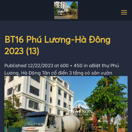
Skip
to
content
BT16 Phú Lương-Hà Đông
2023 (13)
Published
12/22/2023
at
600 × 450
in
aBiệt thự Phú
Lương, Hà Đông Tân cổ điển 3 tầng có sân vườn