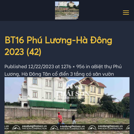
Skip
to
content
BT16 Phú Lương-Hà Đông
2023 (42)
Published
12/22/2023
at
1276 × 956
in
aBiệt thự Phú
Lương, Hà Đông Tân cổ điển 3 tầng có sân vườn