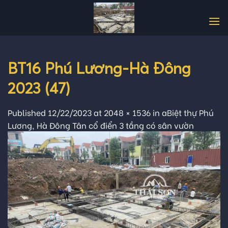
Skip
to
content
BT16 Phú Lương-Hà Đông
2023 (47)
Published
12/22/2023
at
2048 × 1536
in
aBiệt thự Phú
Lương, Hà Đông Tân cổ điển 3 tầng có sân vườn