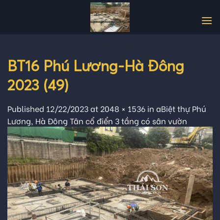
Skip
to
content
BT16 Phú Lương-Hà Đông
2023 (49)
Published
12/22/2023
at
2048 × 1536
in
aBiệt thự Phú
Lương, Hà Đông Tân cổ điển 3 tầng có sân vườn