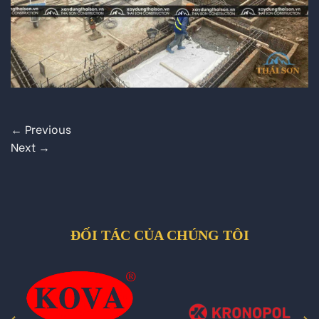
←
Previous
Next
→
ĐỐI TÁC CỦA CHÚNG TÔI