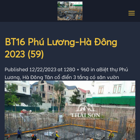
Skip
to
content
BT16 Phú Lương-Hà Đông
2023 (59)
Published
12/22/2023
at
1280 × 960
in
aBiệt thự Phú
Lương, Hà Đông Tân cổ điển 3 tầng có sân vườn