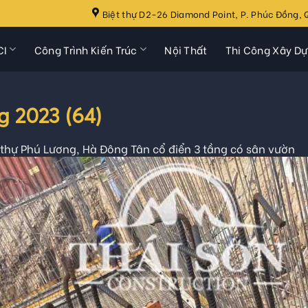
Biệt thự D2-26 Diamond Point, P. Phúc Đồng, Q
CI
Công Trình Kiến Trúc
Nội Thất
Thi Công Xây D
 2023 (64)
 thự Phú Lương, Hà Đông Tân cổ điển 3 tầng có sân vườn