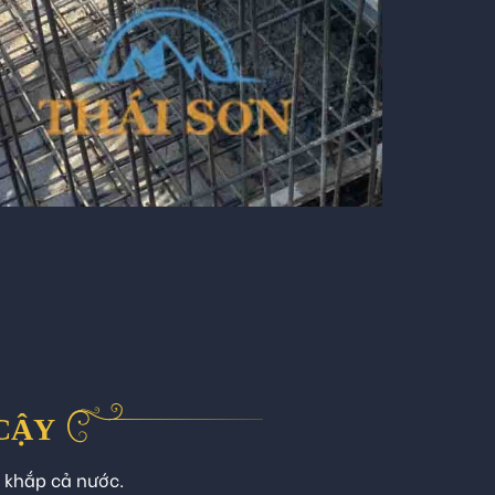
 CẬY
n khắp cả nước.