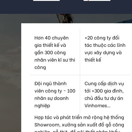
Hơn 40 chuyên
+20 công ty đối
gia thiết kế và
tác thuộc các lĩnh
gần 300 công
vực xây dựng và
nhân viên kĩ sư thi
thiết kế
công
Đội ngũ thành
Cung cấp dịch vụ
viên công ty ~ 100
tới +300 gia đình,
nhân sự doanh
chủ đầu tư dự án
nghiệp
Vinhomes...
Hợp tác và phát triển mở rộng hệ thống
Showroom, xưởng sản xuất đồ gỗ công
nghiệp, gỗ thịt, đồ nội thất nhập khẩu