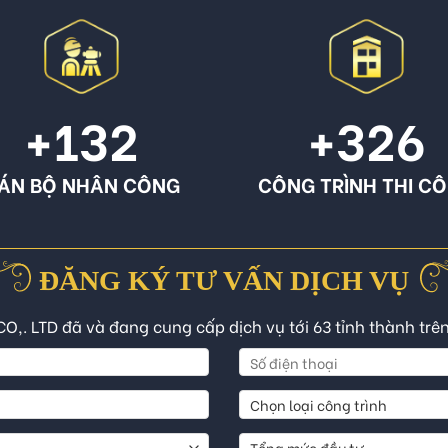
+132
+326
ÁN BỘ NHÂN CÔNG
CÔNG TRÌNH THI C
ĐĂNG KÝ TƯ VẤN DỊCH VỤ
CO,. LTD đã và đang cung cấp dịch vụ tới 63 tỉnh thành trê