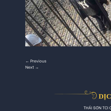
←
Previous
Next
→
DỊC
THÁI SƠN TCI C