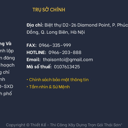
TRỤ SỞ CHÍNH
Địa chỉ:
Biệt thự D2-26 Diamond Point, P. Phúc
Đồng, Q. Long Biên, Hà Nội
ng Và
FAX:
0966-335-999
nh lập
HOTLINE:
0966-203-888
ận đăng
Email:
thaisontci@gmail.com
ế hoạch
Mã số thuế:
0107613425
g chỉ
anh
•
Chính sách bảo mật thông tin
QĐ-SXD
•
Tầm nhìn & Sứ Mệnh
h phố
Copyright © Thiết Kế - Thi Công Xây Dựng Trọn Gói Thái Sơn®