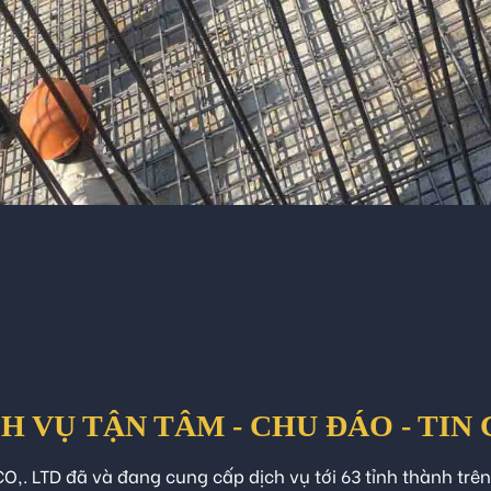
H VỤ TẬN TÂM - CHU ĐÁO - TIN
O,. LTD đã và đang cung cấp dịch vụ tới 63 tỉnh thành trê