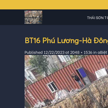
Skip
to
content
THÁI SƠN T
BT16 Phú Lương-Hà Đông
Published
12/22/2023
at
2048 × 1536
in
aBiệt