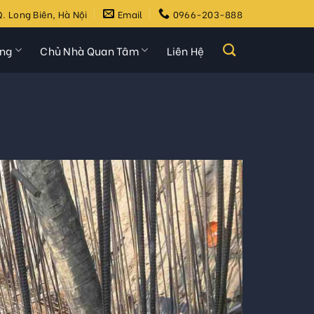
. Long Biên, Hà Nội
Email
0966-203-888
ựng
Chủ Nhà Quan Tâm
Liên Hệ