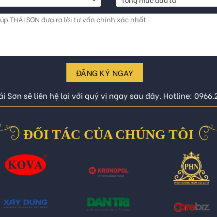
ĐĂNG KÝ NGAY
i Sơn sẽ liên hệ lại với quý vị ngay sau đây. Hotline: 0966
ĐỐI TÁC CỦA CHÚNG TÔI