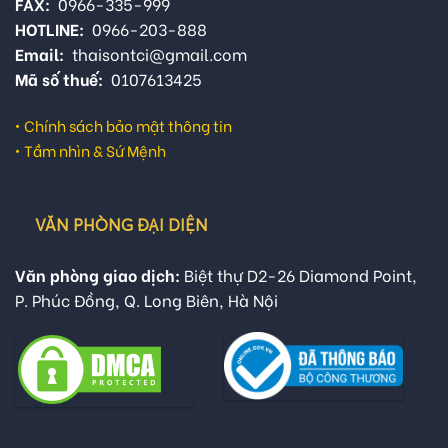
FAX:
0966-335-999
HOTLINE:
0966-203-888
Email:
thaisontci@gmail.com
Mã số thuế:
0107613425
•
Chính sách bảo mật thông tin
•
Tầm nhìn & Sứ Mệnh
VĂN PHÒNG ĐẠI DIỆN
Văn phòng giao dịch:
Biệt thự D2-26 Diamond Point,
P. Phúc Đồng, Q. Long Biên, Hà Nội