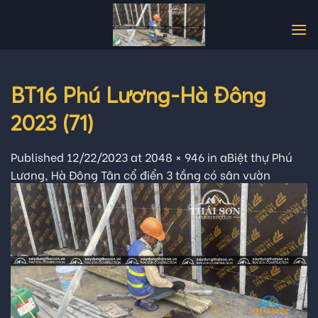
Skip
to
content
BT16 Phú Lương-Hà Đông
2023 (71)
Published
12/22/2023
at
2048 × 946
in
aBiệt thự Phú
Lương, Hà Đông Tân cổ điển 3 tầng có sân vườn