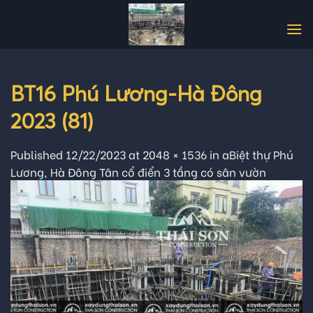
Skip
to
content
BT16 Phú Lương-Hà Đông
2023 (81)
Published
12/22/2023
at
2048 × 1536
in
aBiệt thự Phú
Lương, Hà Đông Tân cổ điển 3 tầng có sân vườn