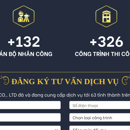
+132
+326
ÁN BỘ NHÂN CÔNG
CÔNG TRÌNH THI C
ĐĂNG KÝ TƯ VẤN DỊCH VỤ
CO,. LTD đã và đang cung cấp dịch vụ tới 63 tỉnh thành trê