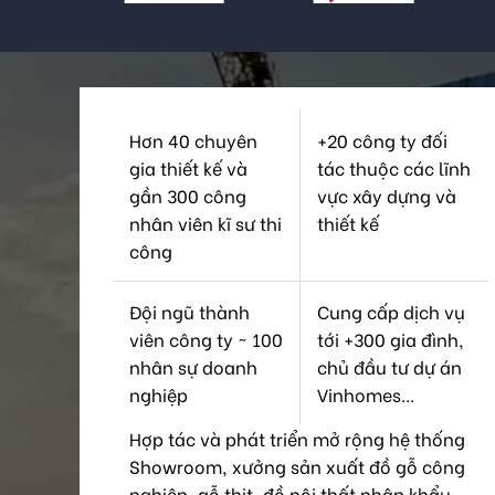
Hơn 40 chuyên
+20 công ty đối
gia thiết kế và
tác thuộc các lĩnh
gần 300 công
vực xây dựng và
nhân viên kĩ sư thi
thiết kế
công
Đội ngũ thành
Cung cấp dịch vụ
viên công ty ~ 100
tới +300 gia đình,
nhân sự doanh
chủ đầu tư dự án
nghiệp
Vinhomes...
Hợp tác và phát triển mở rộng hệ thống
Showroom, xưởng sản xuất đồ gỗ công
nghiệp, gỗ thịt, đồ nội thất nhập khẩu