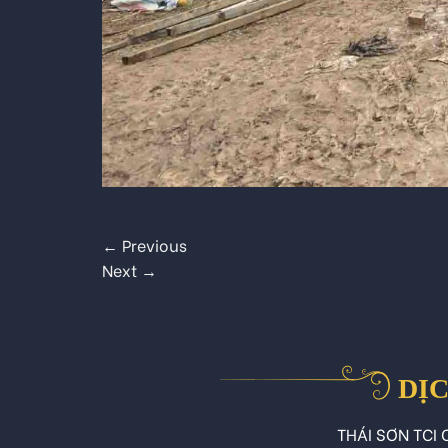
←
Previous
Next
→
DỊC
THÁI SƠN TCI C