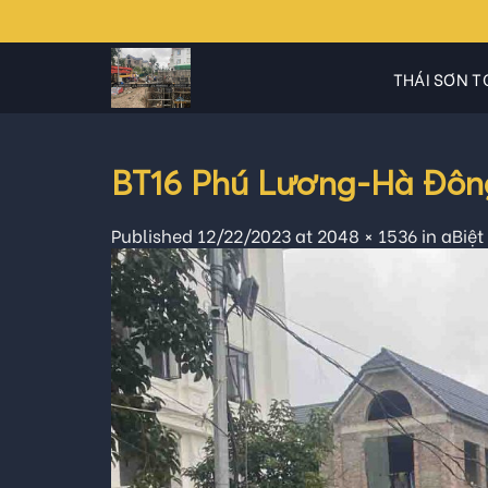
Skip
to
content
THÁI SƠN T
BT16 Phú Lương-Hà Đông
Published
12/22/2023
at
2048 × 1536
in
aBiệt