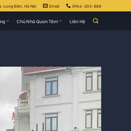
. Long Biên, Hà Nội
Email
0966-203-888
ựng
Chủ Nhà Quan Tâm
Liên Hệ