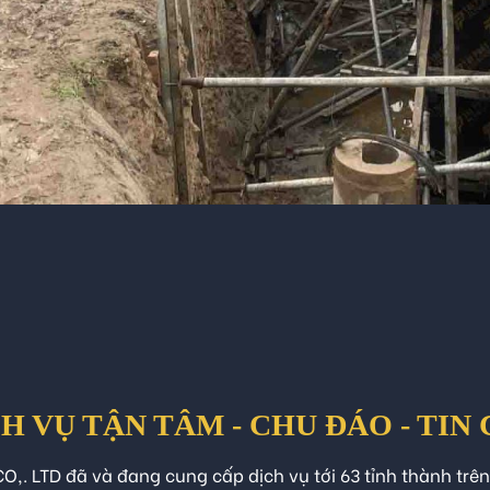
H VỤ TẬN TÂM - CHU ĐÁO - TIN
O,. LTD đã và đang cung cấp dịch vụ tới 63 tỉnh thành trê