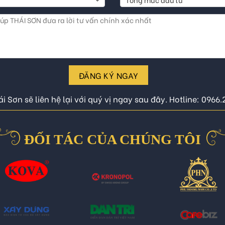
ĐĂNG KÝ NGAY
i Sơn sẽ liên hệ lại với quý vị ngay sau đây. Hotline: 0966
ĐỐI TÁC CỦA CHÚNG TÔI