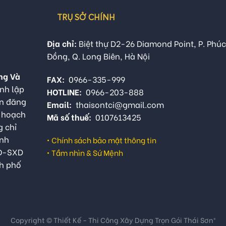
TRỤ SỞ CHÍNH
Địa chỉ:
Biệt thự D2-26 Diamond Point, P. Phúc
Đồng, Q. Long Biên, Hà Nội
ng Và
FAX:
0966-335-999
nh lập
HOTLINE:
0966-203-888
ận đăng
Email:
thaisontci@gmail.com
ế hoạch
Mã số thuế:
0107613425
g chỉ
anh
•
Chính sách bảo mật thông tin
QĐ-SXD
•
Tầm nhìn & Sứ Mệnh
h phố
Copyright © Thiết Kế - Thi Công Xây Dựng Trọn Gói Thái Sơn®