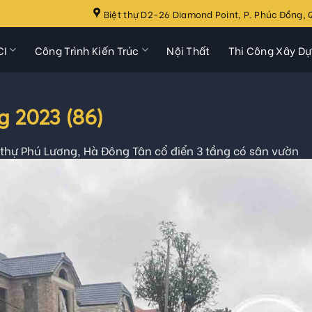
Biệt thự D2-26 Diamond Point, P. Phúc Đồng, Q
CI
Công Trình Kiến Trúc
Nội Thất
Thi Công Xây D
 2023 (86)
 thự Phú Lương, Hà Đông Tân cổ điển 3 tầng có sân vườn