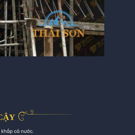
 CẬY
n khắp cả nước.