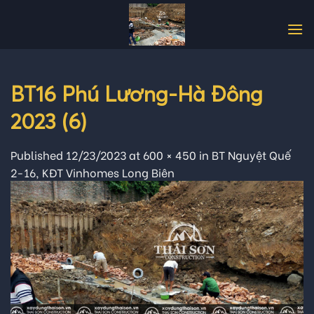
Skip
to
content
BT16 Phú Lương-Hà Đông
2023 (6)
Published
12/23/2023
at
600 × 450
in
BT Nguyệt Quế
2-16, KĐT Vinhomes Long Biên