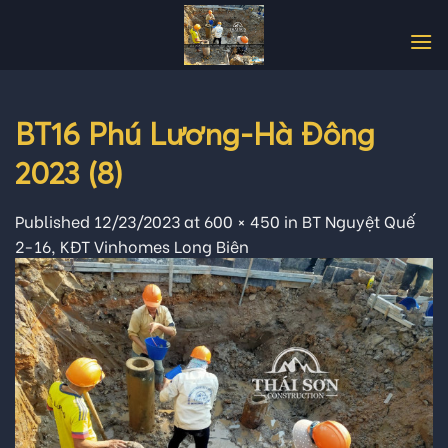
Skip
to
content
BT16 Phú Lương-Hà Đông
2023 (8)
Published
12/23/2023
at
600 × 450
in
BT Nguyệt Quế
2-16, KĐT Vinhomes Long Biên