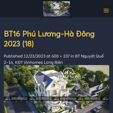
Skip
to
content
BT16 Phú Lương-Hà Đông
2023 (18)
Published
12/23/2023
at
600 × 337
in
BT Nguyệt Quế
2-16, KĐT Vinhomes Long Biên