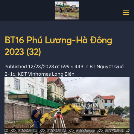
Skip
to
content
BT16 Phú Lương-Hà Đông
2023 (32)
Published
12/23/2023
at
599 × 449
in
BT Nguyệt Quế
2-16, KĐT Vinhomes Long Biên