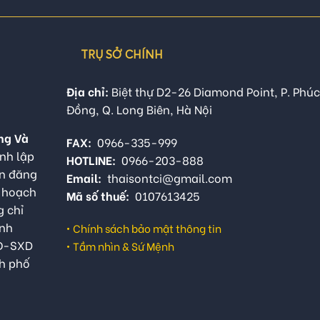
TRỤ SỞ CHÍNH
Địa chỉ:
Biệt thự D2-26 Diamond Point, P. Phúc
Đồng, Q. Long Biên, Hà Nội
ng Và
FAX:
0966-335-999
nh lập
HOTLINE:
0966-203-888
ận đăng
Email:
thaisontci@gmail.com
ế hoạch
Mã số thuế:
0107613425
g chỉ
anh
•
Chính sách bảo mật thông tin
QĐ-SXD
•
Tầm nhìn & Sứ Mệnh
h phố