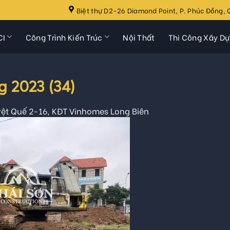
Biệt thự D2-26 Diamond Point, P. Phúc Đồng, Q
CI
Công Trình Kiến Trúc
Nội Thất
Thi Công Xây D
 2023 (34)
ệt Quế 2-16, KĐT Vinhomes Long Biên