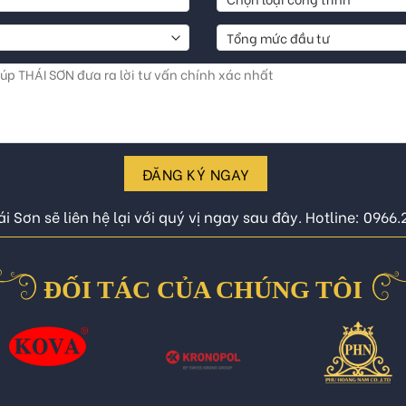
ĐĂNG KÝ NGAY
i Sơn sẽ liên hệ lại với quý vị ngay sau đây. Hotline: 0966
ĐỐI TÁC CỦA CHÚNG TÔI