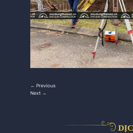
←
Previous
Next
→
DỊC