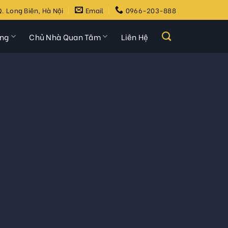
. Long Biên, Hà Nội
Email
0966-203-888
ựng
Chủ Nhà Quan Tâm
Liên Hệ