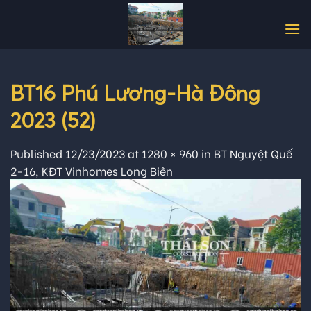
Skip
to
content
BT16 Phú Lương-Hà Đông
2023 (52)
Published
12/23/2023
at
1280 × 960
in
BT Nguyệt Quế
2-16, KĐT Vinhomes Long Biên