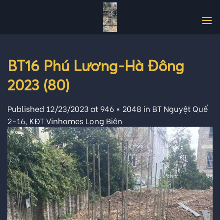
Skip
to
content
BT16 Phú Lương-Hà Đông
2023 (80)
Published
12/23/2023
at
946 × 2048
in
BT Nguyệt Quế
2-16, KĐT Vinhomes Long Biên