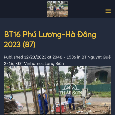
Skip
to
content
BT16 Phú Lương-Hà Đông
2023 (87)
Published
12/23/2023
at
2048 × 1536
in
BT Nguyệt Quế
2-16, KĐT Vinhomes Long Biên