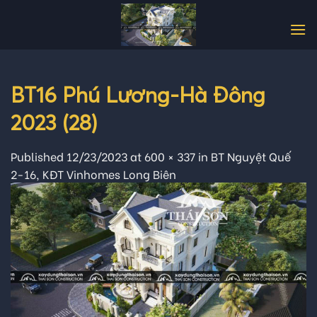
Skip
to
content
BT16 Phú Lương-Hà Đông
2023 (28)
Published
12/23/2023
at
600 × 337
in
BT Nguyệt Quế
2-16, KĐT Vinhomes Long Biên