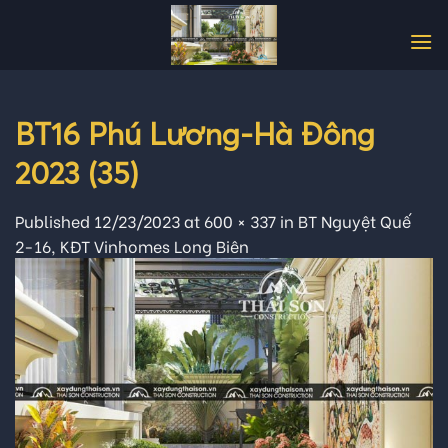
Skip
to
content
BT16 Phú Lương-Hà Đông
2023 (35)
Published
12/23/2023
at
600 × 337
in
BT Nguyệt Quế
2-16, KĐT Vinhomes Long Biên