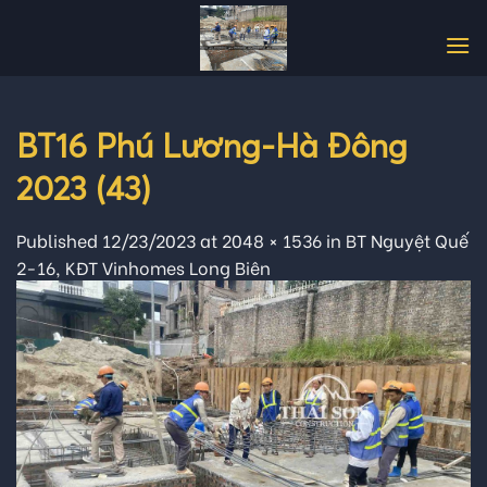
Skip
to
content
BT16 Phú Lương-Hà Đông
2023 (43)
Published
12/23/2023
at
2048 × 1536
in
BT Nguyệt Quế
2-16, KĐT Vinhomes Long Biên