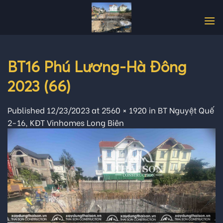
Skip
to
content
BT16 Phú Lương-Hà Đông
2023 (66)
Published
12/23/2023
at
2560 × 1920
in
BT Nguyệt Quế
2-16, KĐT Vinhomes Long Biên